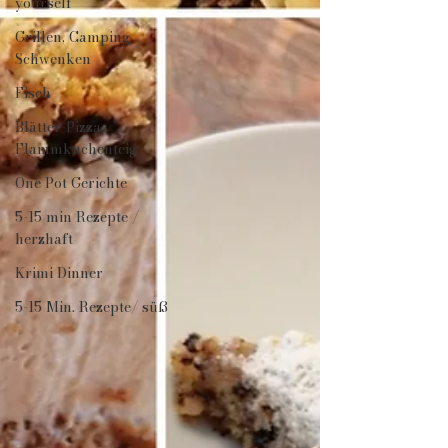
yourself
Grillen, Camping,
Schwenken
Fisch
Blätter-Pizza-
Flammkuchenteig
One Pot Gerichte
5-15 min Rezepte /
herzhaft
Krimi Dinner
5-15 Min. Rezepte/ süß