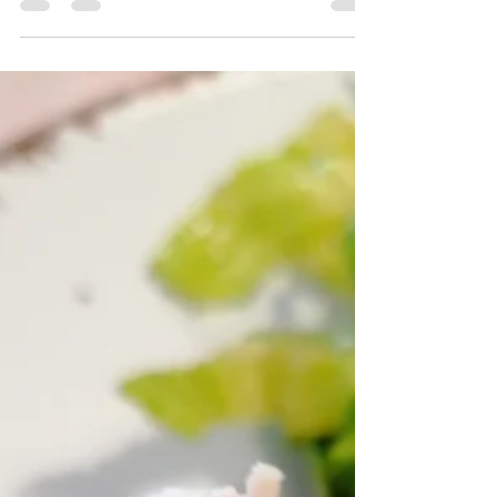
bella love cooking
14. Nov. 2021
2 Min. Lesezeit
Figurbewusst
Chinesische Sommerrollen
mit Reispapier gewickelt,
unglaublich lecker...
ein leichtes gesundes Essen, mit absolutem
Genussfaktor...