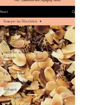
Incl. Kurzvideos und Stepbystep Bilder.
Start
Rezepte im Überblick
Rezepte im Überblick
eingemachtes aus dem
Garten
einfache, schnelle
Rezepte
Salate
Figurbewusst
Dessert/Nachtisch
Beilagen
Fleischgerichte