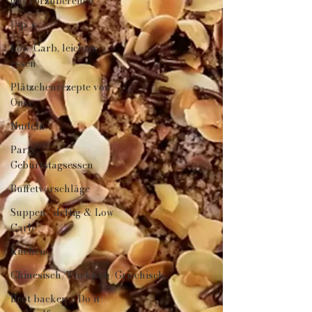
gut vorzubereiten
Dip´s
Low-Carb, leichtes
essen
Plätzchenrezepte von
Oma
Nudeln
Party/
Geburtstagsessen
Buffetvorschläge
Suppen/ deftig & Low
Carb
Kuchen
Chinesisch/Türkisch/Griechisch...
Brot backen / Do it