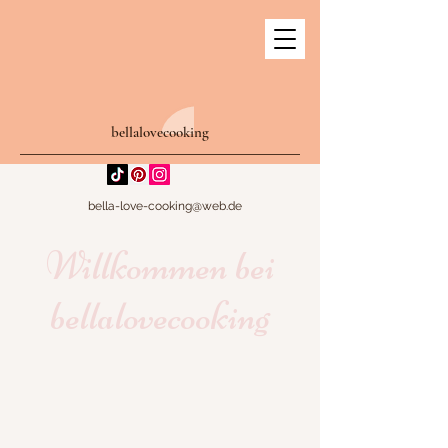
bellalovecooking
bella-love-cooking@web.de
Willkommen bei
bellalovecooking