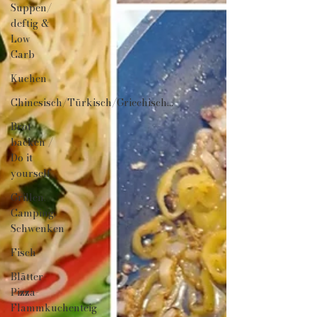
Suppen/
deftig &
Low
Carb
Kuchen
Chinesisch/Türkisch/Griechisch...
Brot
backen /
Do it
yourself
Grillen,
Camping,
Schwenken
Fisch
Blätter-
Pizza-
Flammkuchenteig