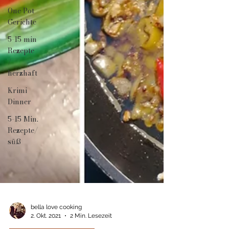
One Pot
Gerichte
5-15 min
Rezepte
/
herzhaft
Krimi
Dinner
5-15 Min.
Rezepte/
süß