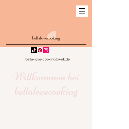
bellalovecooking
bella-love-cooking@web.de
Willkommen bei
bellalovecooking