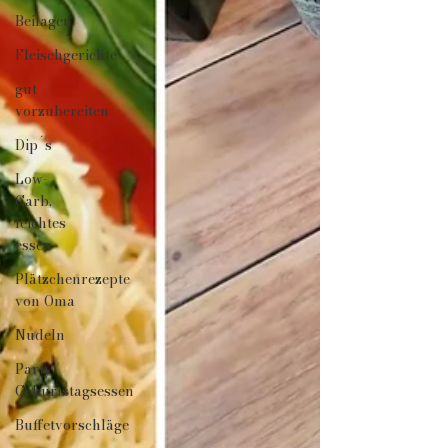
Beilagen
Fleischgerichte
gut
vorzubereiten
Dip´s
Low-
Carb,
leichtes
essen
Plätzchenrezepte
von Oma
Nudeln
Party/
Geburtstagsessen
Buffetvorschläge