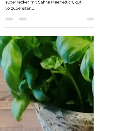
bella love cooking
23. Mai 2021
1 Min. Lesezeit
Salate
Rettichsalat, schnell und
einfach
super lecker, mit Sahne Meerrettich, gut
vorzubereiten...