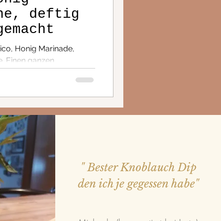
ne, deftig
gemacht
co, Honig Marinade,
e. Einen ganzen
" Bester Knoblauch Dip
den ich je gegessen habe"