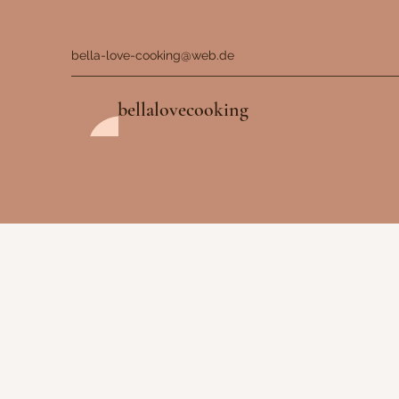
bella-love-cooking@web.de
bellalovecooking