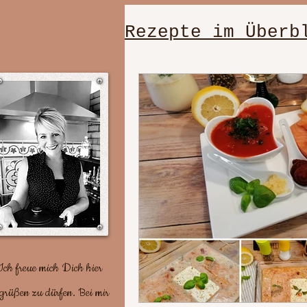
Rezepte im Überb
einfache, schn
Dessert/Nachti
gut vorzuberei
Plätzchenrezep
Ich freue mich Dich hier
grüßen zu dürfen. Bei mir
Party/ Geburts