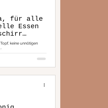
a, für alle
elle Essen
schirr
 Topf, keine unnötigen
...
onig