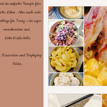
est du einfache Rezepte fürs
iche Leben . Aber auch viele
Suppen/ deftig
chläge für Party´s die super
vorzubereiten sind.
Chinesisch/Tür
Liebe Grüße bella
. Kurzvideos und Stepbystep
Brot backen / 
Bilder.
Grillen, Campi
Blätter-Pizza-