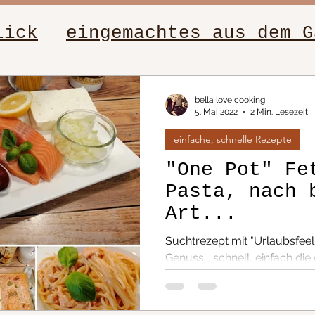
lick
eingemachtes aus dem G
elle Rezepte
Salate
Figur
bella love cooking
5. Mai 2022
2 Min. Lesezeit
einfache, schnelle Rezepte
sch
Beilagen
Fleischgeric
"One Pot" Fe
Pasta, nach 
ten
Dip´s
Low-Carb, leich
Art...
Suchtrezept mit "Urlaubsfeelin
te von Oma
Nudeln
Genuss... schnell, einfach die
tagsessen
Buffetvorschläge