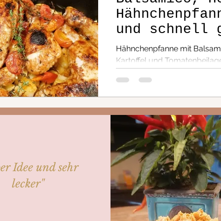
Hähnchenpfan
und schnell 
Hähnchenpfanne mit Balsami
Kartoffel und Tomatenbeilag
Hauptgang auf einmal.
er Idee und sehr
lecker"