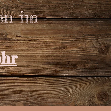
en im
hr