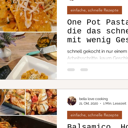
te / herzhaft
Krimi Dinner
einfache, schnelle Rezepte
One Pot Past
die das schn
pte/ süß
mit wenig Ge
lieben....
schnell gekocht in nur einem
Arbeitsschritte, kaum Geschirr
bella love cooking
21. Okt. 2020
1 Min. Lesezeit
einfache, schnelle Rezepte
Balsamico, H