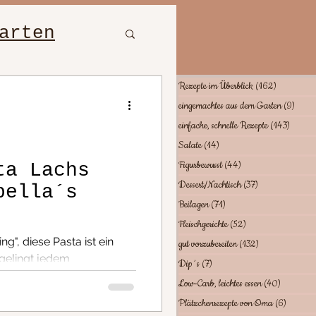
arten
bewusst
Rezepte im Überblick
(162)
162 Beiträ
eingemachtes aus dem Garten
(9)
9 Bei
einfache, schnelle Rezepte
(143)
143 Be
hte
Salate
(14)
14 Beiträge
Figurbewusst
(44)
44 Beiträge
ta Lachs
Dessert/Nachtisch
(37)
37 Beiträge
bella´s
tes essen
Beilagen
(71)
71 Beiträge
Fleischgerichte
(52)
52 Beiträge
g", diese Pasta ist ein
gut vorzubereiten
(132)
132 Beiträge
 gelingt jedem
Dip´s
(7)
7 Beiträge
Low-Carb, leichtes essen
(40)
40 Beiträ
Plätzchenrezepte von Oma
(6)
6 Beiträ