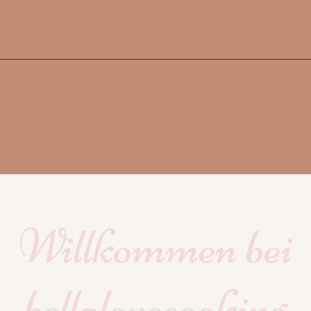
Willkommen bei
bellalovecooking