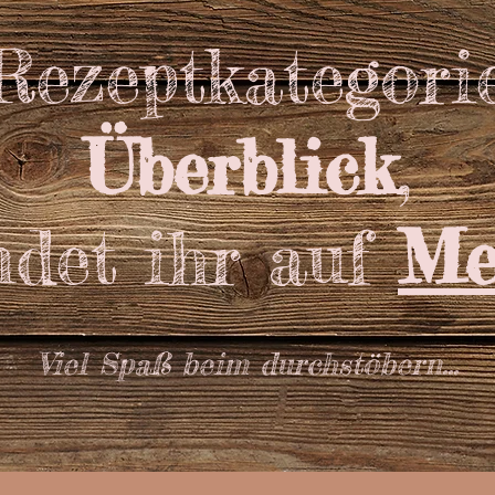
 Rezeptkategori
Überblick
,
ndet ihr auf
Me
Viel Spaß beim durchstöbern...