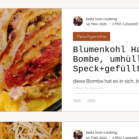
bella love cooking
 & Low Carb
Kuchen
14. Nov. 2021
2 Min. Lesezeit
Fleischgerichte
kisch/Griechisch...
Blumenkohl H
Bombe, umhül
Speck+gefüll
Do it yourself
dazu Kartoff
diese Bombe hat es in sich, b
Hammer...
alles in einem...
ng, Schwenken
Fisch
Flammkuchenteig
One Pot Ge
bella love cooking
10. Feb. 2021
2 Min. Lesezeit