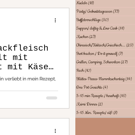
Nudeln
(18)
18 Beiträge
Party/ Geburtstagsessen
(73)
73 Beiträg
Buffetvorschläge
(90)
90 Beiträge
Suppen/ deftig & Low Carb
(11)
11 Bei
Kuchen
(23)
23 Beiträge
Chinesisch/Türkisch/Griechisch...
(29)
ackfleisch
Brot backen / Do it yourself
(7)
7 Beitr
lt mit
Grillen, Camping, Schwenken
(27)
27 B
t mit Käse,
Fisch
(10)
10 Beiträge
eln absolut
in verliebt in mein Rezept,
Blätter-Pizza-Flammkuchenteig
(14)
1
One Pot Gerichte
(4)
4 Beiträge
5-15 min Rezepte / herzhaft
(16)
16 Be
Krimi Dinner
(2)
2 Beiträge
5-15 Min. Rezepte/ süß
(8)
8 Beiträge
richte