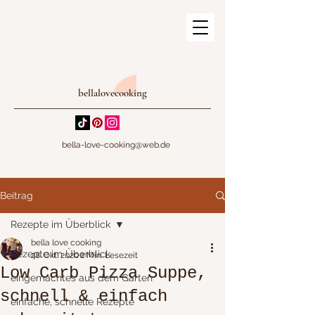
bellalovecooking
bella-love-cooking@web.de
Beitrag
Rezepte im Überblick
bella love cooking
Rezepte im Überblick
28. Okt. 2020
2 Min. Lesezeit
Low Carb Pizza Suppe,
eingemachtes aus dem Garten
schnell & einfach
einfache, schnelle Rezepte