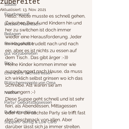
zubereitet
Salate
Aktualisiert:
13. Nov. 2021
Figurbewusst
Hallo, heute musste es schnell gehen, 
Zwischen Beruf und Kindern hin und 
Dessert/Nachtisch
her zu switchen ist doch immer 
Beilagen
wieder eine Herausforderung. Jeder 
im Haushalt trudelt nach und nach 
Fleischgerichte
ein, aber es ist nichts zu essen auf 
gut vorzubereiten
dem Tisch . Das gibt ärger :-)))
Dip´s
Meine Kinder kommen immer wie 
ausgehungert nach Hause, da muss 
Low-Carb, leichtes essen
ich wirklich selbst grinsen wo ich das 
Plätzchenrezepte von Oma
Schreibe. Als wären sie am 
verhungern ;-)
Nudeln
Diese Suppe geht schnell und ist sehr 
Party/ Geburtstagsessen
fein, als Abendessen, Mittagessen 
Buffetvorschläge
oder für die nächste Party sie trifft fast 
den Geschmack von allen. Aber 
Suppen/ deftig & Low Carb
darüber lässt sich ja immer streiten. 