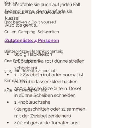
Kuchen
Ich empfehle sie euch auf jeden Fall 
liebend gerne, denn ich finde sie 
Chinesisch/Türkisch/Griechisch...
klasse!
Brot backen / Do it yourself
Also los geht´s...
Grillen, Camping, Schwenken
Zutatenliste: 4 Personen
Fisch
Blätter-Pizza-Flammkuchenteig
800 g Hackfleisch
2 Spitzpaprika rot ( dünne streifen 
One Pot Gerichte
schneiden)
5-15 min Rezepte / herzhaft
1 -2 Zwiebeln (rot oder normal ist 
Krimi Dinner
euch überlassen) klein hacken
300 g frische Pilze (altern. Dose) 
5-15 Min. Rezepte/ süß
in dünne Scheiben schneiden
1 Knoblauchzehe 
(kleingeschnitten oder zusammen 
mit der Zwiebel zerkleinert)
400 ml gehackte Tomaten aus 