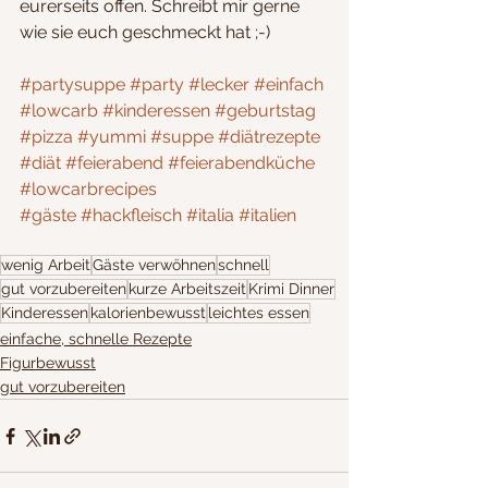
eurerseits offen. Schreibt mir gerne 
wie sie euch geschmeckt hat ;-)
#partysuppe
#party
#lecker
#einfach
#lowcarb
#kinderessen
#geburtstag
#pizza
#yummi
#suppe
#diätrezepte
#diät
#feierabend
#feierabendküche
#lowcarbrecipes
#gäste
#hackfleisch
#italia
#italien
wenig Arbeit
Gäste verwöhnen
schnell
gut vorzubereiten
kurze Arbeitszeit
Krimi Dinner
Kinderessen
kalorienbewusst
leichtes essen
einfache, schnelle Rezepte
Figurbewusst
gut vorzubereiten