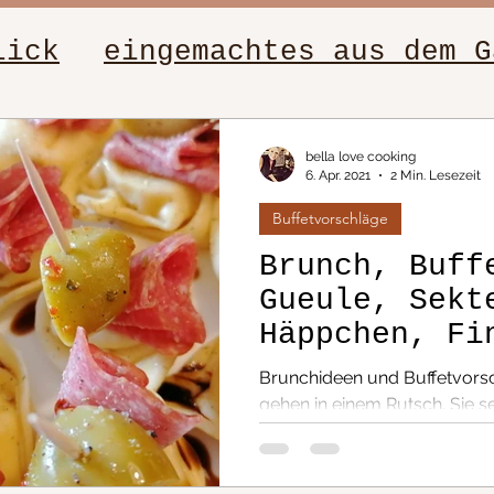
lick
eingemachtes aus dem G
elle Rezepte
Salate
Figur
bella love cooking
6. Apr. 2021
2 Min. Lesezeit
Buffetvorschläge
sch
Beilagen
Fleischgeric
Brunch, Buff
Gueule, Sekt
ten
Dip´s
Low-Carb, leich
Häppchen, Fi
viele lecker
Brunchideen und Buffetvorsc
Ideen
te von Oma
Nudeln
gehen in einem Rutsch. Sie se
sondern sind es auch...
tagsessen
Buffetvorschläge