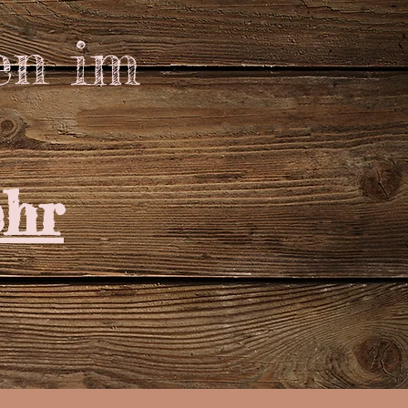
en im
hr