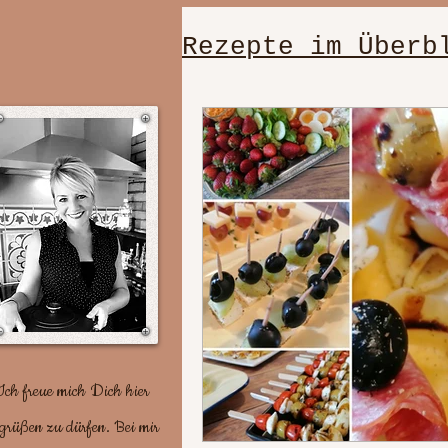
Rezepte im Überb
einfache, schn
Dessert/Nachti
gut vorzuberei
Plätzchenrezep
Ich freue mich Dich hier
grüßen zu dürfen. Bei mir
Party/ Geburts