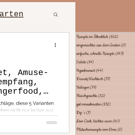
arten
bewusst
Rezepte im Überblick
(162)
162 Beiträ
eingemachtes aus dem Garten
(9)
9 Bei
einfache, schnelle Rezepte
(143)
143 Be
hte
Salate
(14)
14 Beiträge
Figurbewusst
(44)
44 Beiträge
et, Amuse-
Dessert/Nachtisch
(37)
37 Beiträge
empfang,
tes essen
Beilagen
(71)
71 Beiträge
ngerfood,
Fleischgerichte
(52)
52 Beiträge
e schnelle
hläge, diese 5 Varianten
gut vorzubereiten
(132)
132 Beiträge
hen nicht nur lecker aus,
Dip´s
(7)
7 Beiträge
Low-Carb, leichtes essen
(40)
40 Beiträ
Plätzchenrezepte von Oma
(6)
6 Beiträ