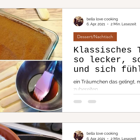
bella love cooking
 & Low Carb
Kuchen
6. Apr. 2021
2 Min. Lesezeit
Dessert/Nachtisch
kisch/Griechisch...
Klassisches 
so lecker, s
und sich füh
Do it yourself
Italien....
ein Träumchen das gelingt, m
zubereiten....
ng, Schwenken
Fisch
Flammkuchenteig
One Pot Ge
bella love cooking
6. Apr. 2021
2 Min. Lesezeit