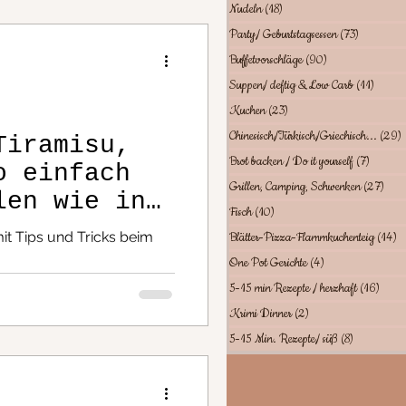
Nudeln
(18)
18 Beiträge
Party/ Geburtstagsessen
(73)
73 Beiträg
Buffetvorschläge
(90)
90 Beiträge
Suppen/ deftig & Low Carb
(11)
11 Bei
Kuchen
(23)
23 Beiträge
Chinesisch/Türkisch/Griechisch...
(29)
Tiramisu,
Brot backen / Do it yourself
(7)
7 Beitr
o einfach
Grillen, Camping, Schwenken
(27)
27 B
len wie in
Fisch
(10)
10 Beiträge
it Tips und Tricks beim
Blätter-Pizza-Flammkuchenteig
(14)
1
One Pot Gerichte
(4)
4 Beiträge
5-15 min Rezepte / herzhaft
(16)
16 Be
Krimi Dinner
(2)
2 Beiträge
5-15 Min. Rezepte/ süß
(8)
8 Beiträge
richte