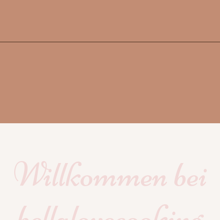
Willkommen bei
bellalovecooking