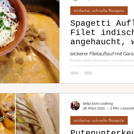
te / herzhaft
Krimi Dinner
einfache, schnelle Rezepte
Spagetti Auf
Filet indisc
pte/ süß
angehaucht, 
guten Liefer
leckerer Filetauflauf mit Ga
die Ecke....
bedeutet übrigens soviel wie 
feuriges, wärmendes indische
bella love cooking
28. März 2021
2 Min. Lesezei
einfache, schnelle Rezepte
Putenunterke