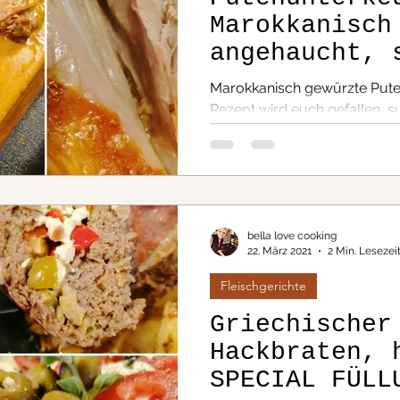
Marokkanisch
angehaucht, 
lecker und n
Marokkanisch gewürzte Pute
Arbeit...
Rezept wird euch gefallen, s
zuzubereiten
bella love cooking
22. März 2021
2 Min. Lesezei
Fleischgerichte
Griechischer
Hackbraten, 
SPECIAL FÜLL