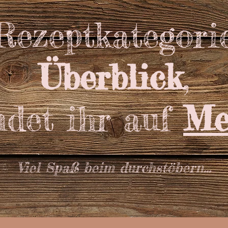
 Rezeptkategori
Überblick
,
ndet ihr auf
Me
Viel Spaß beim durchstöbern...