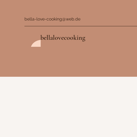
bella-love-cooking@web.de
bellalovecooking