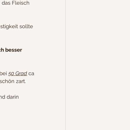
 das Fleisch 
igkeit sollte 
ch besser 
bei 
50 Grad
 ca 
schön zart.
nd darin 