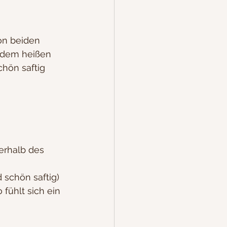
on beiden 
t dem heißen 
chön saftig 
erhalb des 
 schön saftig)
fühlt sich ein 