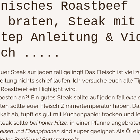
inisches Roastbeef
g braten, Steak mit
tes essen
Plätzchenrezepte von Oma
Nudeln
Step Anleitung & Vi
Buffetvorschläge
Suppen/ deftig & Low Carb
sch .....
hisch...
Brot backen / Do it yourself
uer Steak auf jeden fall gelingt! Das Fleisch ist viel z
eitung nichts schief laufen. Ich versuche euch alle Ti
Roastbeef ein Highlight wird.
ken
Fisch
Blätter-Pizza-Flammkuchenteig
sten an?! Ein gutes Steak sollte auf jeden fall 
eine 
ten sollte euer Fleisch Zimmertemperatur haben. Das 
kalt ab, tupft es gut mit Küchenpapier trocken und le
ft
Krimi Dinner
5-15 Min. Rezepte/ süß
teak sollte 
bei hoher Hitze
, in einer Pfanne angebrat
eisen und Eisenpfannen
 sind super geeignet. Als Öl e
ielles Bratöl und Butterschmalz.