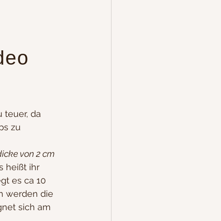
deo
Kuchen
u teuer, da 
ps zu 
One Pot Gerichte
dicke von 2 cm
heißt ihr 
gt es ca 10 
en werden die 
ignet sich am 