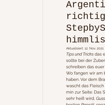
Argent
richti
Dip´s
Low-Carb, leich
Stepby
Party/ Geburtstagsessen
himmli
Aktualisiert:
12. Nov. 2021
Chinesisch/Türkisch/Griec
Tips und Tricks
 das e
sollte bei der Zuber
schreiben das euer 
Grillen, Camping, Schwen
Wo fangen wir am be
haben. Vor dem Bra
wascht das Fleisch 
5-15 min Rezepte / herzha
min zur Seite. Das S
sehr heiß wird, 
Guss
besten 
Rapsöl, spez