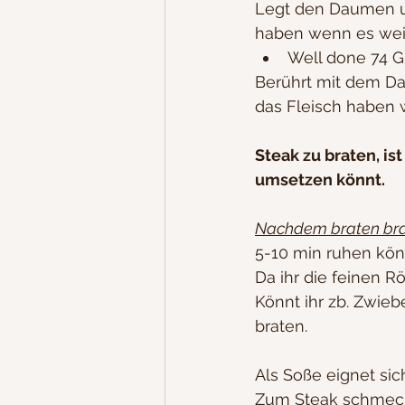
Legt den Daumen und
haben wenn es weich
Well done 74 G
Berührt mit dem Dau
das Fleisch haben 
Steak zu braten, is
umsetzen könnt.
Nachdem braten bra
5-10 min ruhen kön
Da ihr die feinen R
Könnt ihr zb. Zwieb
braten.
Als Soße eignet si
Zum Steak schmeckt