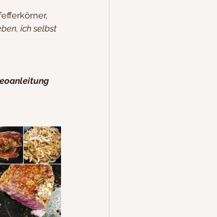
efferkörner, 
en, ich selbst 
deoanleitung 