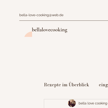
bella-love-cooking@web.de
bellalovecooking
Rezepte im Überblick
ein
Figurbewusst
Dessert
bella love cooking