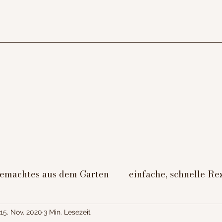
gemachtes aus dem Garten
einfache, schnelle Re
/Nachtisch
Beilagen
Fleischgerichte
gut
15. Nov. 2020
3 Min. Lesezeit