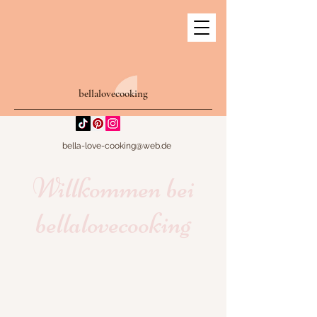
bellalovecooking
bella-love-cooking@web.de
Willkommen bei
bellalovecooking