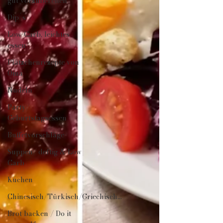
gut vorzubereiten
Dip´s
Low-Carb, leichtes
essen
Plätzchenrezepte von
Oma
Nudeln
Party/
Geburtstagsessen
Buffetvorschläge
Suppen/ deftig & Low
Carb
Kuchen
Chinesisch/Türkisch/Griechisch...
Brot backen / Do it