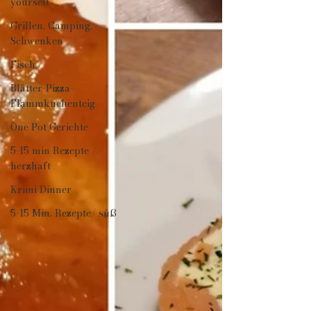
yourself
Grillen, Camping,
Schwenken
Fisch
Blätter-Pizza-
Flammkuchenteig
One Pot Gerichte
5-15 min Rezepte /
herzhaft
Krimi Dinner
5-15 Min. Rezepte/ süß