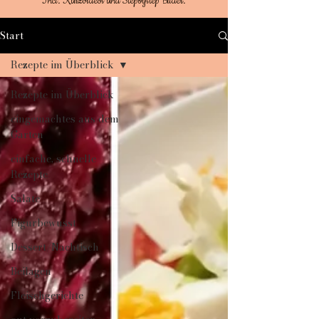
Incl. Kurzvideos und Stepbystep Bilder.
Start
Rezepte im Überblick
Rezepte im Überblick
eingemachtes aus dem
Garten
einfache, schnelle
Rezepte
Salate
Figurbewusst
Dessert/Nachtisch
Beilagen
Fleischgerichte