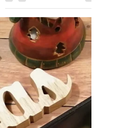
einfache, schnelle Rezepte
Lachsterrine, die feine
Vorspeise für´s Buffet,
Brunch, Gäste , Feste uvm.
Hiermit punktet ihr auf jeden Fall bei euren
Gästen, 24 Std. Rezept +super vorzubereiten...