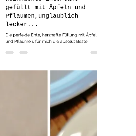
bella love cooking
12. Dez. 2021
2 Min. Lesezeit
Fleischgerichte
Weihnachts Ente/Gans
gefüllt mit Äpfeln und
Pflaumen,unglaublich
lecker...
Die perfekte Ente, herzhafte Füllung mit Äpfeln
und Pflaumen, für mich die absolut Beste ...