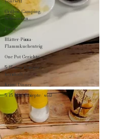
yourself
Grillen, Camping,
Schwenken
Fisch
Blätter-Pizza-
Flammkuchenteig
One Pot Gerichte
5-15 min Rezepte /
herzhaft
Krimi Dinner
5-15 Min. Rezepte/ süß