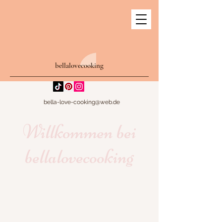
bellalovecooking
bella-love-cooking@web.de
Willkommen bei
bellalovecooking