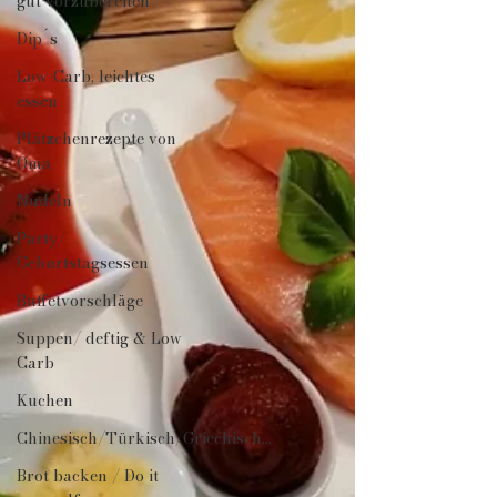
gut vorzubereiten
Dip´s
Low-Carb, leichtes
essen
Plätzchenrezepte von
Oma
Nudeln
Party/
Geburtstagsessen
Buffetvorschläge
Suppen/ deftig & Low
Carb
Kuchen
Chinesisch/Türkisch/Griechisch...
Brot backen / Do it