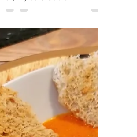
2. Mai 2021
2 Min. Lesezeit
einfache, schnelle Rezepte
Schweinelachs,
(Schnitzelröllchen)mit
köstlicher Füllung und
Sauce, geht schnell und
einfach....
Gefüllte Schweineröllchen, probiert öfter mal
was neues, dann wirds auch nicht
langweilig.Viele Inspirationen auf
bellalovecooking.de