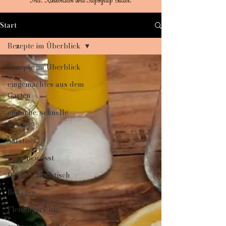
Incl. Kurzvideos und Stepbystep Bilder.
Start
Rezepte im Überblick
Rezepte im Überblick
eingemachtes aus dem
Garten
einfache, schnelle
Rezepte
Salate
Figurbewusst
Dessert/Nachtisch
Beilagen
Fleischgerichte