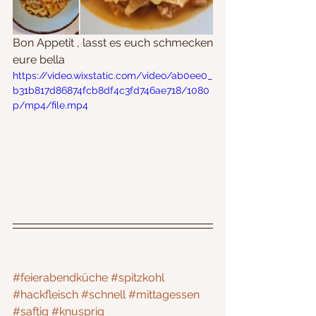
Bon Appetit , lasst es euch schmecken
eure bella
https://video.wixstatic.com/video/ab0ee0_
b31b817d86874fcb8df4c3fd746ae718/1080
p/mp4/file.mp4
#feierabendküche
#spitzkohl
#hackfleisch
#schnell
#mittagessen
#saftig
#knusprig