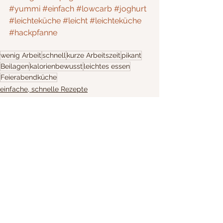
#yummi
#einfach
#lowcarb
#joghurt
#leichteküche
#leicht
#leichteküche
#hackpfanne
wenig Arbeit
schnell
kurze Arbeitszeit
pikant
Beilagen
kalorienbewusst
leichtes essen
Feierabendküche
einfache, schnelle Rezepte
Figurbewusst
Beilagen
Alle ansehen
Aktuelle Beiträge