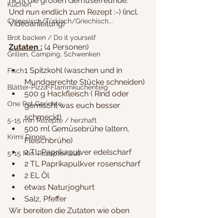
nicht die großen Gemüsefreunde.
Kuchen
Und nun endlich zum Rezept :-) (incl. 
Chinesisch/Türkisch/Griechisch...
Videoanleitung)
Brot backen / Do it yourself
Zutaten :
 (4 Personen)
Grillen, Camping, Schwenken
1 Spitzkohl (waschen und in 
Fisch
Mundgerechte Stücke schneiden)
Blätter-Pizza-Flammkuchenteig
500 g Hackfleisch ( Rind oder 
One Pot Gerichte
gemischt was euch besser 
schmeckt)
5-15 min Rezepte / herzhaft
500 ml Gemüsebrühe (altern, 
Krimi Dinner
Fleischbrühe)
2 TL Paprikapulver edelscharf
5-15 Min. Rezepte/ süß
2 TL Paprikapulkver rosenscharf
2 EL Öl 
etwas Naturjoghurt
Salz, Pfeffer
Wir bereiten die Zutaten wie oben 