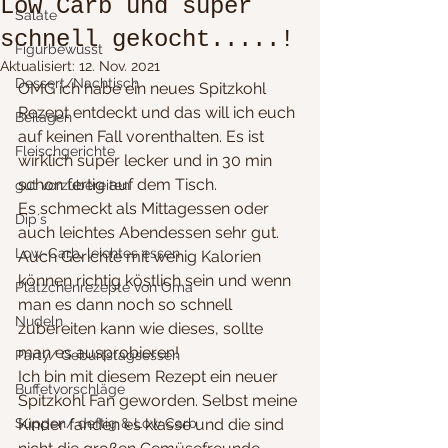
Low Carb und super
Salate
schnell gekocht.....!
Figurbewusst
Aktualisiert:
12. Nov. 2021
Dessert/Nachtisch
OMG ich habe ein neues Spitzkohl 
Rezept entdeckt und das will ich euch 
Beilagen
auf keinen Fall vorenthalten. Es ist 
Fleischgerichte
wirklich super lecker und in 30 min 
schon fertig auf dem Tisch.
gut vorzubereiten
Es schmeckt als Mittagessen oder 
Dip´s
auch leichtes Abendessen sehr gut. 
Low-Carb, leichtes essen
Auch Gerichte mit wenig Kalorien 
können richtig köstlich sein und wenn 
Plätzchenrezepte von Oma
man es dann noch so schnell 
Nudeln
zubereiten kann wie dieses, sollte 
man es ausprobieren! 
Party/ Geburtstagsessen
Ich bin mit diesem Rezept ein neuer 
Buffetvorschläge
Spitzkohl Fan geworden. Selbst meine 
Suppen/ deftig & Low Carb
Kinder fanden es klasse und die sind 