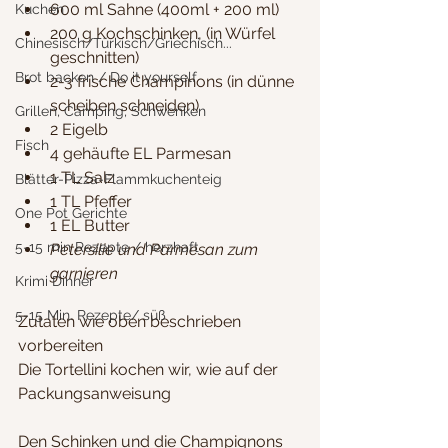
600 ml Sahne (400ml + 200 ml)
Kuchen
200 g Kochschinken, (in Würfel 
Chinesisch/Türkisch/Griechisch...
geschnitten)
Brot backen / Do it yourself
2-3 frische Champinons (in dünne 
scheiben schneiden)
Grillen, Camping, Schwenken
2 Eigelb
Fisch
4 gehäufte EL Parmesan
1 TL Salz
Blätter-Pizza-Flammkuchenteig
1 TL Pfeffer
One Pot Gerichte
1 EL Butter
5-15 min Rezepte / herzhaft
Petersilie und Parmesan zum 
garnieren
Krimi Dinner
5-15 Min. Rezepte/ süß
Zutaten wie oben beschrieben 
vorbereiten
Die Tortellini kochen wir, wie auf der 
Packungsanweisung
Den Schinken und die Champignons 