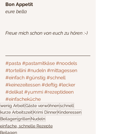
Bon Appetit 
eure bella
Freue mich schon von euch zu hören :-)
#pasta
#pastamitkäse
#noodels
#tortellini
#nudeln
#mittagessen
#einfach
#günstig
#schnell
#keinezeitessen
#deftig
#lecker
#delikat
#yummi
#rezeptideen
#einfacheküche
wenig Arbeit
Gäste verwöhnen
schnell
kurze Arbeitszeit
Krimi Dinner
Kinderessen
Beilagen
grillen
Nudeln
einfache, schnelle Rezepte
Beilagen