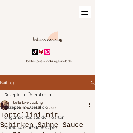
bellalovecooking
bella-love-cooking@web.de
Beitrag
Rezepte im Überblick
bella love cooking
Rezepte im Überblick
17. Nov. 2020
1 Min. Lesezeit
Tortellini mit
eingemachtes aus dem Garten
Schinken Sahne Sauce
einfache, schnelle Rezepte