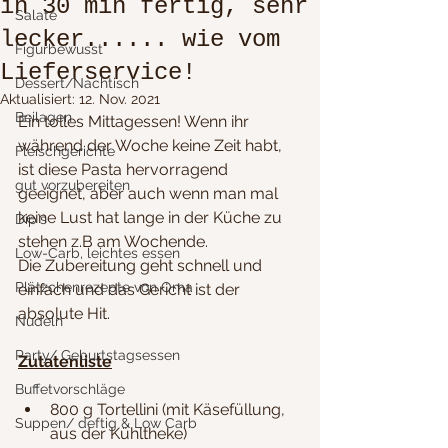
in 30 min fertig, sehr
Salate
lecker...... wie vom
Figurbewusst
Lieferservice!
Dessert/Nachtisch
Aktualisiert:
12. Nov. 2021
Beilagen
Ein tolles Mittagessen! Wenn ihr  
während der Woche keine Zeit habt, 
Fleischgerichte
ist diese Pasta hervorragend 
gut vorzubereiten
geeignet, aber auch wenn man mal 
keine Lust hat lange in der Küche zu 
Dip´s
stehen z.B am Wochende. 
Low-Carb, leichtes essen
Die Zubereitung geht schnell und 
Plätzchenrezepte von Oma
einfach und das Gericht ist der 
absolute Hit.
Nudeln
Party/ Geburtstagsessen
Zutatenliste
Buffetvorschläge
800 g Tortellini (mit Käsefüllung, 
Suppen/ deftig & Low Carb
aus der Kühltheke)