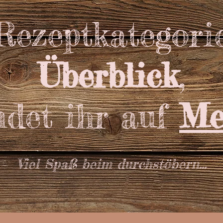
 Rezeptkategori
Überblick
,
ndet ihr auf
Me
Viel Spaß beim durchstöbern...