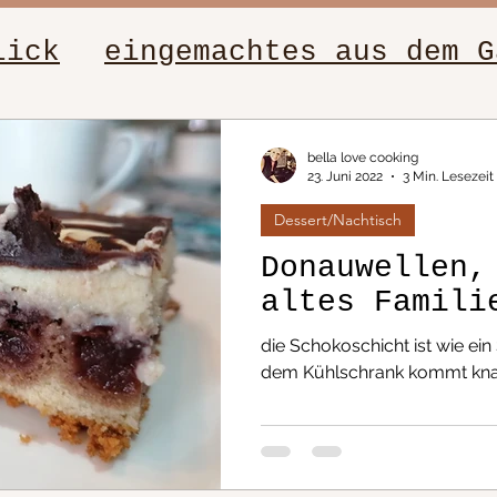
lick
eingemachtes aus dem G
elle Rezepte
Salate
Figur
bella love cooking
23. Juni 2022
3 Min. Lesezeit
Dessert/Nachtisch
sch
Beilagen
Fleischgeric
Donauwellen,
altes Famili
ten
Dip´s
Low-Carb, leich
die Schokoschicht ist wie ei
dem Kühlschrank kommt knackt
te von Oma
Nudeln
tagsessen
Buffetvorschläge