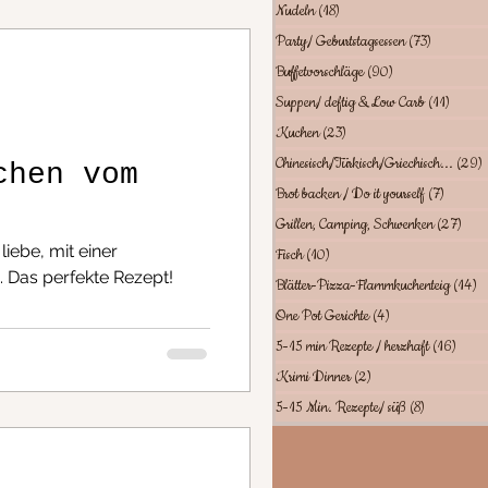
Nudeln
(18)
18 Beiträge
Party/ Geburtstagsessen
(73)
73 Beiträg
Buffetvorschläge
(90)
90 Beiträge
Suppen/ deftig & Low Carb
(11)
11 Bei
Kuchen
(23)
23 Beiträge
Chinesisch/Türkisch/Griechisch...
(29)
chen vom
Brot backen / Do it yourself
(7)
7 Beitr
Grillen, Camping, Schwenken
(27)
27 B
iebe, mit einer
Fisch
(10)
10 Beiträge
 Das perfekte Rezept!
Blätter-Pizza-Flammkuchenteig
(14)
1
One Pot Gerichte
(4)
4 Beiträge
5-15 min Rezepte / herzhaft
(16)
16 Be
Krimi Dinner
(2)
2 Beiträge
5-15 Min. Rezepte/ süß
(8)
8 Beiträge
richte