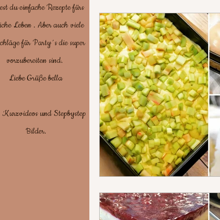
est du einfache Rezepte fürs
iche Leben . Aber auch viele
Suppen/ deftig
chläge für Party´s die super
vorzubereiten sind.
Chinesisch/Tür
Liebe Grüße bella
. Kurzvideos und Stepbystep
Brot backen / 
Bilder.
Grillen, Campi
Blätter-Pizza-