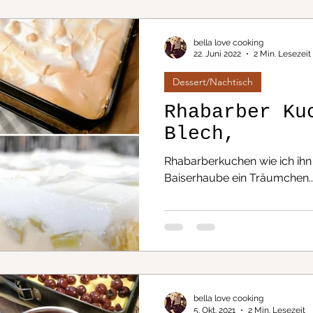
bella love cooking
 & Low Carb
Kuchen
22. Juni 2022
2 Min. Lesezeit
Dessert/Nachtisch
kisch/Griechisch...
Rhabarber Ku
Blech,
Rhabarberkuchen wie ich ihn l
Do it yourself
Baiserhaube ein Träumchen...
ng, Schwenken
Fisch
Flammkuchenteig
One Pot Ge
bella love cooking
5. Okt. 2021
2 Min. Lesezeit