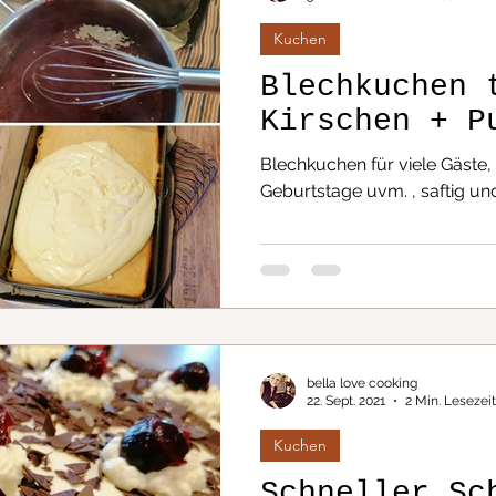
te / herzhaft
Krimi Dinner
Kuchen
Blechkuchen 
Kirschen + P
pte/ süß
Blechkuchen für viele Gäste, 
Geburtstage uvm. , saftig un
bella love cooking
22. Sept. 2021
2 Min. Lesezeit
Kuchen
Schneller Sc