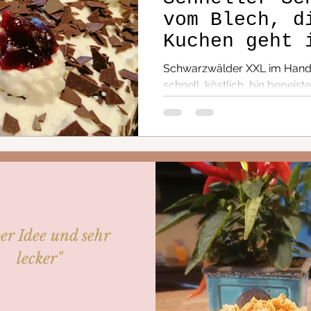
vom Blech, d
Kuchen geht 
5***** egal 
Schwarzwälder XXL im Hand
oder Winter.
schnell, köstlich, bin begeister
er Idee und sehr
lecker"