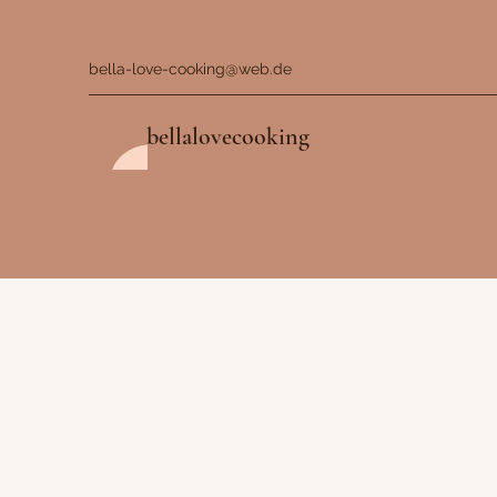
bella-love-cooking@web.de
bellalovecooking