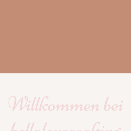
Willkommen bei
bellalovecooking