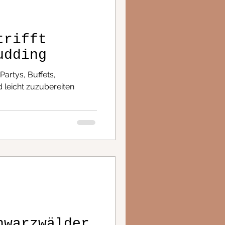
trifft
udding
Partys, Buffets,
d leicht zuzubereiten
hwarzwälder