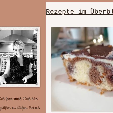
Rezepte im Überb
einfache, schn
Dessert/Nachti
gut vorzuberei
Plätzchenrezep
Ich freue mich Dich hier
grüßen zu dürfen. Bei mir
Party/ Geburts