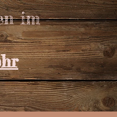
en im
hr