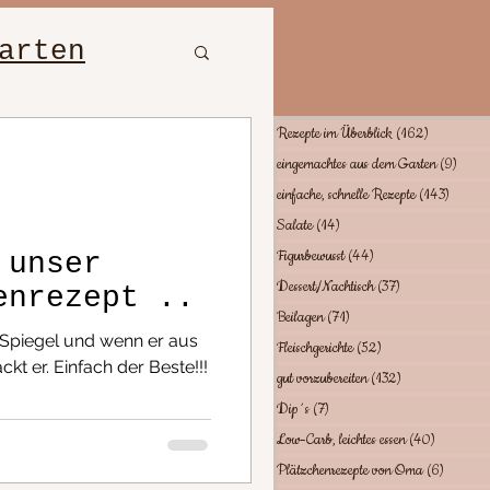
arten
bewusst
Rezepte im Überblick
(162)
162 Beiträ
eingemachtes aus dem Garten
(9)
9 Bei
einfache, schnelle Rezepte
(143)
143 Be
hte
Salate
(14)
14 Beiträge
Figurbewusst
(44)
44 Beiträge
 unser
Dessert/Nachtisch
(37)
37 Beiträge
enrezept ..
tes essen
Beilagen
(71)
71 Beiträge
n Spiegel und wenn er aus
Fleischgerichte
(52)
52 Beiträge
 er. Einfach der Beste!!!
gut vorzubereiten
(132)
132 Beiträge
Dip´s
(7)
7 Beiträge
Low-Carb, leichtes essen
(40)
40 Beiträ
Plätzchenrezepte von Oma
(6)
6 Beiträ