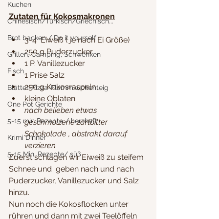
Kuchen
Zutaten für Kokosmakronen
Chinesisch/Türkisch/Griechisch...
Brot backen / Do it yourself
3-4  Eiweiß ( je nach Ei Größe)
250 g Puderzucker
Grillen, Camping, Schwenken
1 P. Vanillezucker
Fisch
1 Prise Salz
250 g Kokosraspeln
Blätter-Pizza-Flammkuchenteig
kleine Oblaten
One Pot Gerichte
nach belieben etwas 
5-15 min Rezepte / herzhaft
geschmolzene zartbitter 
Schokolade , abstrakt darauf 
Krimi Dinner
verzieren
5-15 Min. Rezepte/ süß
Zuerst schlagen wir Eiweiß zu steifem 
Schnee und  geben nach und nach 
Puderzucker, Vanillezucker und Salz 
hinzu. 
Nun noch die Kokosflocken unter 
rühren und dann mit zwei Teelöffeln 