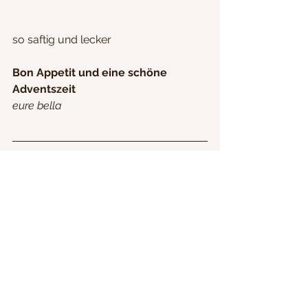
so saftig und lecker
Bon Appetit und eine schöne 
Adventszeit
eure bella
#makronen
#kokosmakronen
#plätzchen
#omarezept
#wasomanochwusste
#einfach
#lecker
#schnell
#weihnachten
Gäste verwöhnen
schnell
gut vorzubereiten
kurze Arbeitszeit
Kinderessen
Weihnachten
Plätzchen
einfache, schnelle Rezepte
Dessert/Nachtisch
gut vorzubereiten