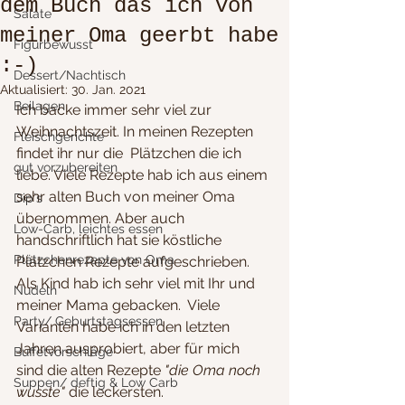
dem Buch das ich von
Salate
meiner Oma geerbt habe
Figurbewusst
:-)
Dessert/Nachtisch
Aktualisiert:
30. Jan. 2021
Beilagen
Ich backe immer sehr viel zur 
Weihnachtszeit. In meinen Rezepten 
Fleischgerichte
findet ihr nur die  Plätzchen die ich 
gut vorzubereiten
liebe. Viele Rezepte hab ich aus einem 
sehr alten Buch von meiner Oma 
Dip´s
übernommen. Aber auch 
Low-Carb, leichtes essen
handschriftlich hat sie köstliche 
Plätzchenrezepte von Oma
Plätzchen Rezepte aufgeschrieben. 
Als Kind hab ich sehr viel mit Ihr und 
Nudeln
meiner Mama gebacken.  Viele 
Party/ Geburtstagsessen
Varianten habe ich in den letzten 
Jahren ausprobiert, aber für mich 
Buffetvorschläge
sind die alten Rezepte 
"die Oma noch 
Suppen/ deftig & Low Carb
wusste"
 die leckersten.