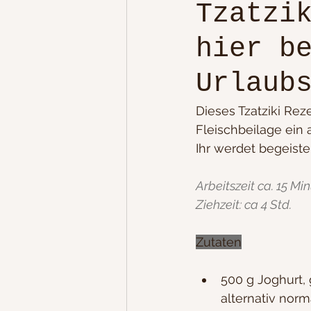
Tzatzi
hier b
Dip´s
Low-Carb, leich
Urlaub
Party/ Geburtstagsessen
Dieses Tzatziki Reze
Fleischbeilage ein 
Ihr werdet begeister
Chinesisch/Türkisch/Griec
Arbeitszeit ca. 15 Mi
Ziehzeit: ca 4 Std. 
Grillen, Camping, Schwen
Zutaten
5-15 min Rezepte / herzha
500 g Joghurt, 
alternativ norm