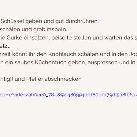
e Schüssel geben und gut durchrühren.
schälen und grob raspeln. 
e Gurke einsalzen, beiseite stellen und warten das s
tzt.
nzeit könnt ihr den Knoblauch schälen und in den Jo
in ein saubes Küchentuch geben, auspressen und in 
sichtig!) und Pfeffer abschmecken
atic.com/video/ab0ee0_78a289b480994dd180bb179df5a8fb6a