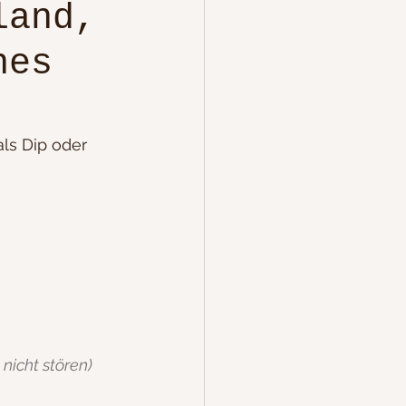
land,
nes
Kuchen
als Dip oder 
One Pot Gerichte
 nicht stören)