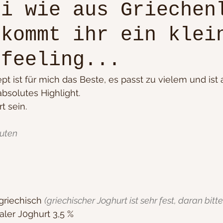
ki wie aus Griechen
ekommt ihr ein klei
tes essen
Plätzchenrezepte von Oma
Nudeln
sfeeling...
Buffetvorschläge
Suppen/ deftig & Low Carb
pt ist für mich das Beste, es passt zu vielem und ist 
absolutes Highlight.
t sein.
hisch...
Brot backen / Do it yourself
nuten
ken
Fisch
Blätter-Pizza-Flammkuchenteig
ft
Krimi Dinner
5-15 Min. Rezepte/ süß
griechisch 
(griechischer Joghurt ist sehr fest, daran bitte
aler J0ghurt 3,5 % 