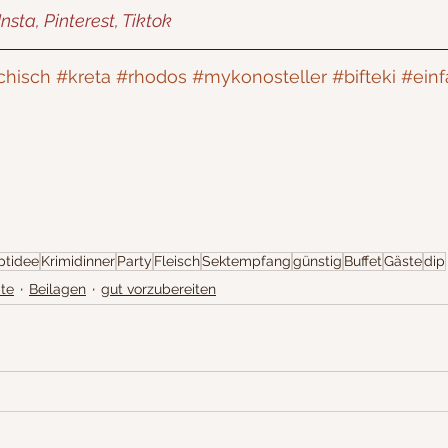
Insta, Pinterest, Tiktok
chisch
#kreta
#rhodos
#mykonosteller
#bifteki
#einf
ptidee
Krimidinner
Party
Fleisch
Sektempfang
günstig
Buffet
Gäste
dip
pte
Beilagen
gut vorzubereiten