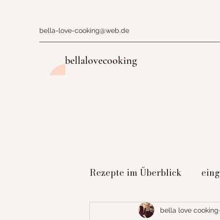
bella-love-cooking@web.de
bellalovecooking
Rezepte im Überblick
ein
Figurbewusst
Dessert
bella love cooking