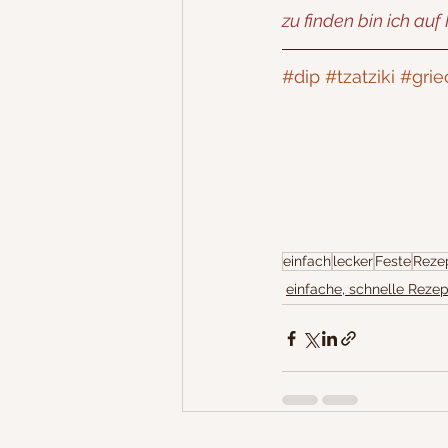
zu finden bin ich auf 
#dip
#tzatziki
#grie
einfach
lecker
Feste
Reze
einfache, schnelle Reze