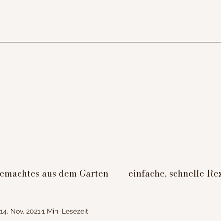
gemachtes aus dem Garten
einfache, schnelle Re
/Nachtisch
Beilagen
Fleischgerichte
gut
14. Nov. 2021
1 Min. Lesezeit