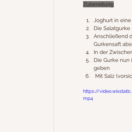
Zubereitung
Joghurt in ein
Die Salatgurke 
Anschließend di
Gurkensaft abse
In der Zwische
Die Gurke nun 
geben
 Mit Salz (vor
https://video.wixst
mp4