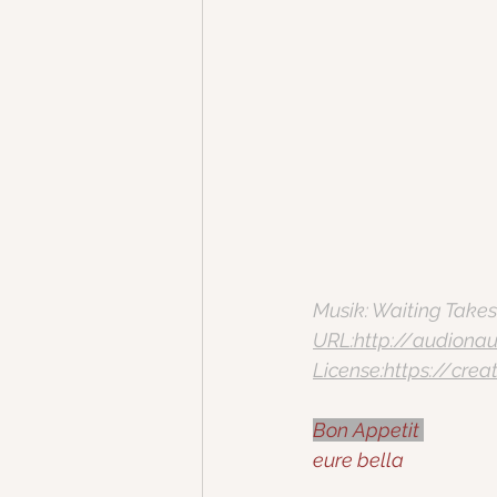
Musik: Waiting Take
URL:http://audionau
License:https://cre
Bon Appetit 
eure bella