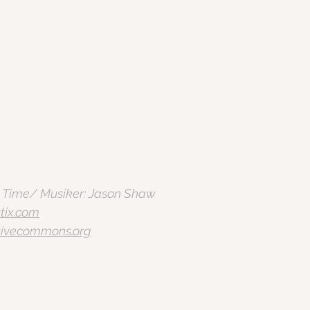
s Time/ Musiker: Jason Shaw
tix.com
ativecommons.org