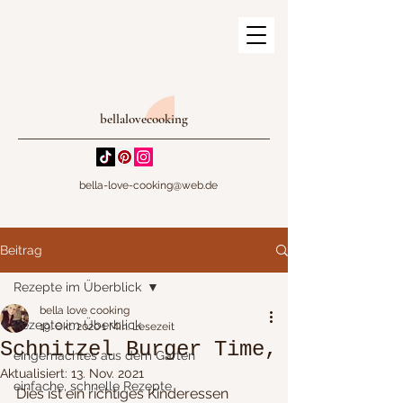
bellalovecooking
bella-love-cooking@web.de
Beitrag
Rezepte im Überblick
bella love cooking
Rezepte im Überblick
19. Okt. 2020
1 Min. Lesezeit
Schnitzel Burger Time,
eingemachtes aus dem Garten
Aktualisiert:
13. Nov. 2021
einfache, schnelle Rezepte
Dies ist ein richtiges Kinderessen 