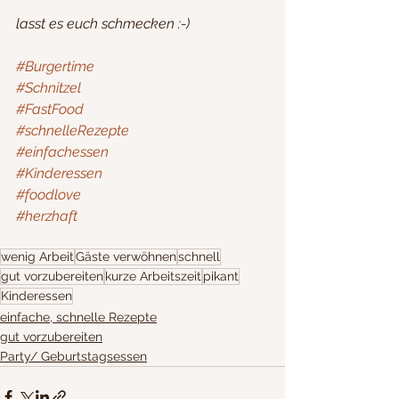
lasst es euch schmecken :-)
#Burgertime
#Schnitzel
#FastFood
#schnelleRezepte
#einfachessen
#Kinderessen
#foodlove
#herzhaft
wenig Arbeit
Gäste verwöhnen
schnell
gut vorzubereiten
kurze Arbeitszeit
pikant
Kinderessen
einfache, schnelle Rezepte
gut vorzubereiten
Party/ Geburtstagsessen