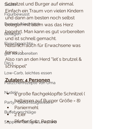
Schnitzel und Burger auf einmal.
Salate
Einfach ein Traum von vielen Kindern 
Figurbewusst
und dann am besten noch selbst 
Dessert/Nachtisch
belegen mit allem was das Herz 
begehrt. Man kann es gut vorbereiten 
Beilagen
und ist schnell gemacht.
Fleischgerichte
Natürlich auch für Erwachsene was 
feines ;-)
gut vorzubereiten
Also ran an den Herd "let´s brutzel & 
Dip´s
schnippel"
Low-Carb, leichtes essen
Zutaten: 4 Personen
Plätzchenrezepte von Oma
Nudeln
4 große flachgeklopfte Schnitzel ( 
halbieren auf Burger Größe = 8)
Party/ Geburtstagsessen
Paniermehl
Buffetvorschläge
2 Eier
Pfeffer, Salz, Paprika
Suppen/ deftig & Low Carb