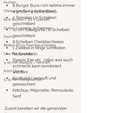
Kuchen
8 Burger Buns ( ich nehme immer 
Chinesisch/Türkisch/Griechisch...
4 große + 4 kleine Buns)
2 Tomaten ( in Scheiben 
Brot backen / Do it yourself
geschnitten)
Grillen, Camping, Schwenken
10 cm Salatgurke ( in Scheiben 
geschnitten)
Fisch
8 Scheiben Cheddarcheese
Blätter-Pizza-Flammkuchenteig
1 Zwiebel in Ringe schneiden
Röstzwiebeln
One Pot Gerichte
(Speck, Eier etc. /alles was euch 
5-15 min Rezepte / herzhaft
schmeckt kann kombiniert 
Krimi Dinner
werden)
Kopfsalat ( gezupft und 
5-15 Min. Rezepte/ süß
gewaschen)
Ketchup, Majonaise, Remoulade, 
Senf
Zuerst bereiten wir die genannten 