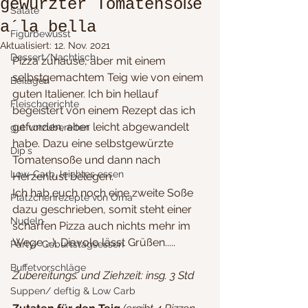
gewürzter Tomatensoße
Salate
a´la bella
Figurbewusst
Aktualisiert:
12. Nov. 2021
Dessert/Nachtisch
Pizza zuhause, aber mit einem 
selbstgemachtem Teig wie von einem 
Beilagen
guten Italiener. Ich bin hellauf 
Fleischgerichte
begeistert von einem Rezept das ich 
gefunden, aber leicht abgewandelt 
gut vorzubereiten
habe. Dazu eine selbstgewürzte 
Dip´s
Tomatensoße und dann nach 
Low-Carb, leichtes essen
Herzenlust belegen.
Ich hab euch noch eine zweite Soße 
Plätzchenrezepte von Oma
dazu geschrieben, somit steht einer 
Nudeln
scharfen Pizza auch nichts mehr im 
Wege ;-), Diavolo lässt Grüßen.....
Party/ Geburtstagsessen
Buffetvorschläge
Zubereitungs. und Ziehzeit: insg. 3 Std
Suppen/ deftig & Low Carb