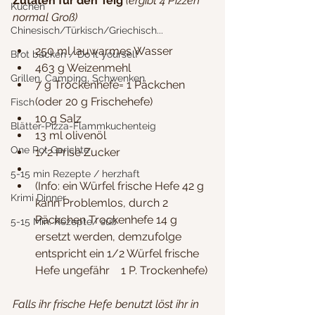
Zutaten für den Teig 
(ergibt 4 Pizzen 
Kuchen
normal Groß)
Chinesisch/Türkisch/Griechisch...
250 ml lauwarmes Wasser
Brot backen / Do it yourself
463 g Weizenmehl 
Grillen, Camping, Schwenken
7 g Trockenhefe= 1 Päckchen 
(oder 20 g Frischehefe)
Fisch
10 g Salz
Blätter-Pizza-Flammkuchenteig
13 ml olivenöl
One Pot Gerichte
1/2 Prise Zucker
5-15 min Rezepte / herzhaft
(Info: ein Würfel frische Hefe 42 g 
Krimi Dinner
kann Problemlos, durch 2 
Päckchen Trockenhefe 14 g 
5-15 Min. Rezepte/ süß
ersetzt werden, demzufolge 
entspricht ein 1/2 Würfel frische 
Hefe ungefähr    1 P. Trockenhefe)
Falls ihr frische Hefe benutzt löst ihr in 