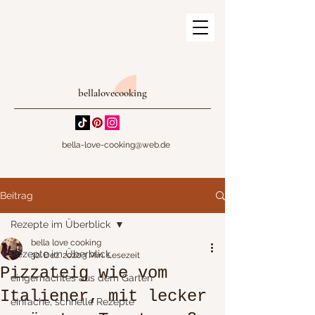
bellalovecooking
bella-love-cooking@web.de
Beitrag
Rezepte im Überblick
bella love cooking
Rezepte im Überblick
30. Dez. 2020
3 Min. Lesezeit
Pizzateig wie vom
eingemachtes aus dem Garten
Italiener, mit lecker
einfache, schnelle Rezepte