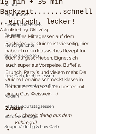
15 min + 35 min
Salate
Backzeit.......schnell
Figurbewusst
, einfach, lecker!
Dessert/Nachtisch
Aktualisiert:
19. Okt. 2024
Beilagen
Schnelles Mittagessen auf dem 
Backofen, die Quiche ist vielseitig, hier 
Fleischgerichte
habe ich mein klassisches Rezept für 
gut vorzubereiten
euch aufgeschrieben. Eignet sich 
auch super als Vorspeise, Buffet´s, 
Dip´s
Brunch, Party´s und vielem mehr. Die 
Low-Carb, leichtes essen
Quiche Lorraine schmeckt klasse in 
Plätzchenrezepte von Oma
der kalten Jahreszeit, am besten mit 
einem Glas Weiswein. :-)
Nudeln
Party/ Geburtstagsessen
Zutaten
Quicheteig
 (fertig aus dem 
Buffetvorschläge
Kühlregal)
Suppen/ deftig & Low Carb