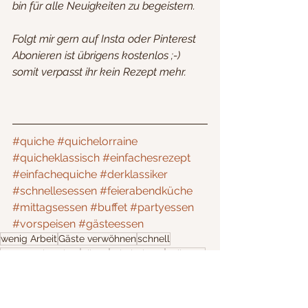
bin für alle Neuigkeiten zu begeistern.
Folgt mir gern auf Insta oder Pinterest
Abonieren ist übrigens kostenlos ;-) 
somit verpasst ihr kein Rezept mehr.
#quiche
#quichelorraine
#quicheklassisch
#einfachesrezept
#einfachequiche
#derklassiker
#schnellesessen
#feierabendküche
#mittagsessen
#buffet
#partyessen
#vorspeisen
#gästeessen
wenig Arbeit
Gäste verwöhnen
schnell
gut vorzubereiten
pikant
Krimi Dinner
Beilagen
Weihnachten
kalorienbewusst
Kuchen
einfache, schnelle Rezepte
Figurbewusst