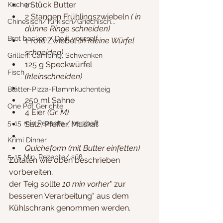
1 Stück Butter
Kuchen
2 Stangen Frühlingszwiebeln 
( in 
Chinesisch/Türkisch/Griechisch...
dünne Ringe schneiden)
Brot backen / Do it yourself
1 rote Zwiebel 
(in kleine Würfel 
schneiden)
Grillen, Camping, Schwenken
125 g Speckwürfel 
Fisch
(kleinschneiden)
Blätter-Pizza-Flammkuchenteig
250 ml Sahne
One Pot Gerichte
4 Eier 
(Gr. M)
5-15 min Rezepte / herzhaft
Salz, Pfeffer, Muskat
Krimi Dinner
Quicheform (mit Butter einfetten)
5-15 Min. Rezepte/ süß
Zutaten wie oben beschrieben 
vorbereiten, 
der Teig sollte
 10 min vorher
" zur 
besseren Verarbeitung" aus dem 
Kühlschrank genommen werden.