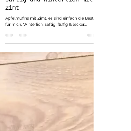
bella love cooking
17. Nov. 2020
1 Min. Lesezeit
einfache, schnelle Rezepte
Wahnsinnig guter
Apfelkuchen/Muffins,
saftig und winterlich mit
Zimt
Apfelmuffins mit Zimt, es sind einfach die Besten
für mich. Winterlich, saftig, fluffig & lecker...