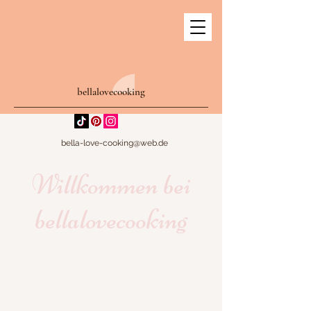
bellalovecooking
bella-love-cooking@web.de
Willkommen bei
bellalovecooking