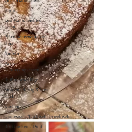
gut vorzubereiten
Dip´s
Low-Carb, leichtes
essen
Plätzchenrezepte von
Oma
Nudeln
Party/
Geburtstagsessen
Buffetvorschläge
Suppen/ deftig & Low
Carb
Kuchen
Chinesisch/Türkisch/Griechisch...
Brot backen / Do it