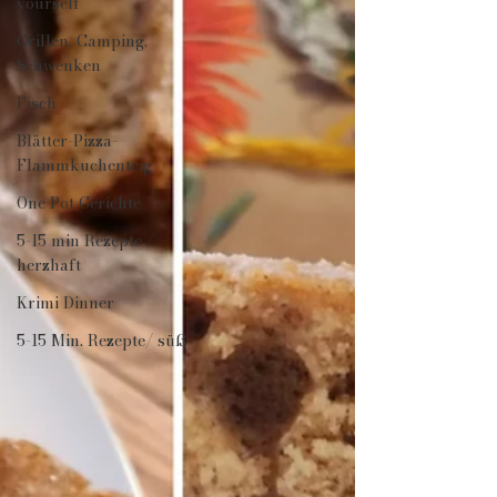
yourself
Grillen, Camping,
Schwenken
Fisch
Blätter-Pizza-
Flammkuchenteig
One Pot Gerichte
5-15 min Rezepte /
herzhaft
Krimi Dinner
5-15 Min. Rezepte/ süß