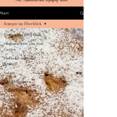
Incl. Kurzvideos und Stepbystep Bilder.
Start
Rezepte im Überblick
Rezepte im Überblick
eingemachtes aus dem
Garten
einfache, schnelle
Rezepte
Salate
Figurbewusst
Dessert/Nachtisch
Beilagen
Fleischgerichte