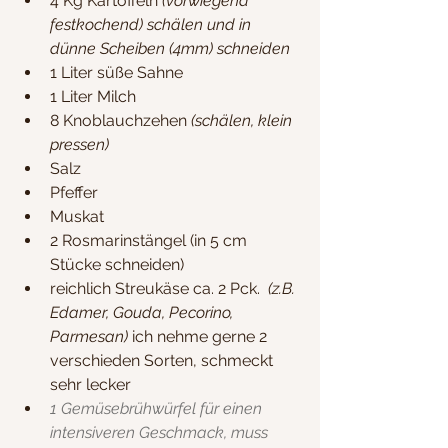
4 Kg Kartoffeln
 (vorwiegend 
festkochend) schälen und in 
dünne Scheiben (4mm) schneiden
1 Liter süße Sahne
1 Liter Milch
8 Knoblauchzehen 
(schälen, klein 
pressen)
Salz 
Pfeffer 
Muskat
2 Rosmarinstängel (in 5 cm 
Stücke schneiden)
reichlich Streukäse ca. 2 Pck. 
 (z.B. 
Edamer, Gouda, Pecorino, 
Parmesan)
 ich nehme gerne 2 
verschieden Sorten, schmeckt 
sehr lecker
1 Gemüsebrühwürfel für einen 
intensiveren Geschmack, muss 