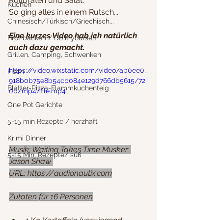
Rollbraten und Salat. 
Kuchen
So ging alles in einem Rutsch...
Chinesisch/Türkisch/Griechisch...
Eine kurzes Video hab ich natürlich 
Brot backen / Do it yourself
auch dazu gemacht.
Grillen, Camping, Schwenken
https://video.wixstatic.com/video/ab0ee0_
Fisch
918b0b75e8b54cb084e129d766db5615/72
Blätter-Pizza-Flammkuchenteig
0p/mp4/file.mp4
One Pot Gerichte
5-15 min Rezepte / herzhaft
Krimi Dinner
Musik: Waiting Takes Time Musker: 
5-15 Min. Rezepte/ süß
Jason Shaw 
URL: https://audionautix.com
Zutaten für 16 Personen