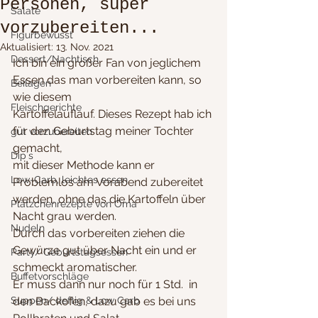
Personen, super
Salate
vorzubereiten...
Figurbewusst
Aktualisiert:
13. Nov. 2021
Dessert/Nachtisch
Ich bin ein großer Fan von jeglichem 
Essen das man vorbereiten kann, so 
Beilagen
wie diesem
Fleischgerichte
Kartoffelauflauf. Dieses Rezept hab ich 
für den Geburtstag meiner Tochter 
gut vorzubereiten
gemacht, 
Dip´s
mit dieser Methode kann er 
Low-Carb, leichtes essen
Problemlos am Vorabend zubereitet 
werden, ohne das die Kartoffeln über 
Plätzchenrezepte von Oma
Nacht grau werden.
Nudeln
Durch das vorbereiten ziehen die 
Gewürze gut über Nacht ein und er 
Party/ Geburtstagsessen
schmeckt aromatischer.
Buffetvorschläge
Er muss dann nur noch für 1 Std.  in 
Suppen/ deftig & Low Carb
den Backofen, dazu gab es bei uns 