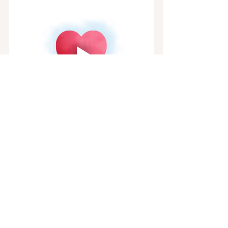
#party
#kartoffeln
#gratin
#essenvorbereiten
#amvortag
#partyrezept
#lecker
#einfach
#würzig
#auflauf
#backofen
#knoblauch
#käse
#lecker
#einfach
#schnell
#gäste
#geburtstag
#weihnachten
#auflauf