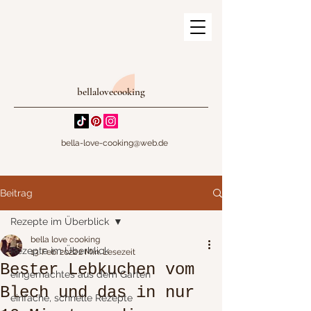
bellalovecooking
bella-love-cooking@web.de
Beitrag
Rezepte im Überblick
bella love cooking
Rezepte im Überblick
13. Feb. 2022
2 Min. Lesezeit
Bester Lebkuchen vom
eingemachtes aus dem Garten
Blech und das in nur
einfache, schnelle Rezepte