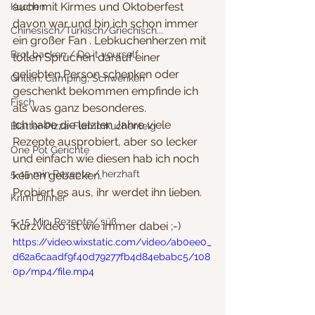
auch mit Kirmes und Oktoberfest 
Kuchen
davon war und bin ich schon immer 
Chinesisch/Türkisch/Griechisch...
ein großer Fan . Lebkuchenherzen mit 
Brot backen / Do it yourself
tollen Sprüchen darauf einer 
geliebten Person schenken oder 
Grillen, Camping, Schwenken
geschenkt bekommen empfinde ich 
Fisch
als was ganz besonderes.
Ich habe die letzten Jahre viele 
Blätter-Pizza-Flammkuchenteig
Rezepte ausprobiert, aber so lecker 
One Pot Gerichte
und einfach wie diesen hab ich noch 
5-15 min Rezepte / herzhaft
keinen gebacken. 
Probiert es aus, ihr werdet ihn lieben.
Krimi Dinner
5-15 Min. Rezepte/ süß
Kurzvideo ist wie immer dabei ;-)
https://video.wixstatic.com/video/ab0ee0_
d62a6caadf9f40d79277fb4d84ebabc5/108
0p/mp4/file.mp4