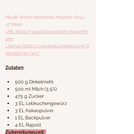
Musik: Warm Memories Musiker: Keys 
of Moon 
URL:https://soundcloud.com/keysofm
onn
License:https://creativecommons.org/li
cences/by/4.0/
Zutaten
500 g Dinkelmehl
500 ml Milch (3,5%)
475 g Zucker
3 EL Lebkuchengewürz
3 EL Kakaopulver
1 EL Backpulver
4 EL Rapsöl
Zubereitungszeit: 