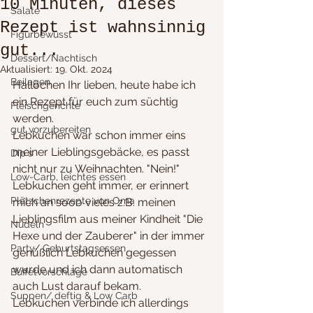
10 Minuten, dieses
Salate
Rezept ist wahnsinnig
Figurbewusst
gut...
Dessert/Nachtisch
Aktualisiert:
19. Okt. 2024
Beilagen
Hallöchen Ihr lieben, heute habe ich 
ein Rezept für euch zum süchtig 
Fleischgerichte
werden.
gut vorzubereiten
Lebkuchen war schon immer eins 
meiner Lieblingsgebäcke, es passt 
Dip´s
nicht nur zu Weihnachten. "Nein!" 
Low-Carb, leichtes essen
Lebkuchen geht immer, er erinnert 
Plätzchenrezepte von Oma
mich an sooo vieles z.B. meinen 
Lieblingsfilm aus meiner Kindheit "Die 
Nudeln
Hexe und der Zauberer" in der immer 
Party/ Geburtstagsessen
genüßlich Lebkuchen gegessen 
wurde und ich dann automatisch 
Buffetvorschläge
auch Lust darauf bekam.
Suppen/ deftig & Low Carb
Lebkuchen verbinde ich allerdings 