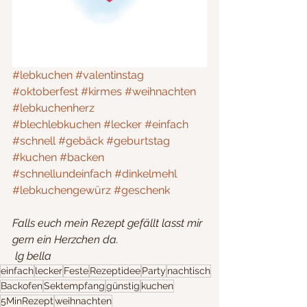
#lebkuchen
#valentinstag
#oktoberfest
#kirmes
#weihnachten
#lebkuchenherz
#blechlebkuchen
#lecker
#einfach
#schnell
#gebäck
#geburtstag
#kuchen
#backen
#schnellundeinfach
#dinkelmehl
#lebkuchengewürz
#geschenk
Falls euch mein Rezept gefällt lasst mir 
gern ein Herzchen da.
 lg bella
einfach
lecker
Feste
Rezeptidee
Party
nachtisch
Backofen
Sektempfang
günstig
kuchen
5MinRezept
weihnachten