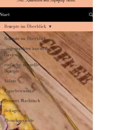
Incl. Kurzvideos und Stepbystep Bilder.
Start
Rezepte im Überblick
Rezepte im Überblick
eingemachtes aus dem
Garten
einfache, schnelle
Rezepte
Salate
Figurbewusst
Dessert/Nachtisch
Beilagen
Fleischgerichte