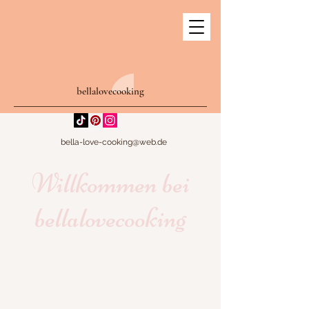
bellalovecooking
bella-love-cooking@web.de
Willkommen bei
bellalovecooking