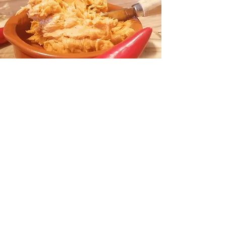
" Bester Knoblauch Dip den ich je
gegessen habe"
Michaela (kommentiert bei Insta)