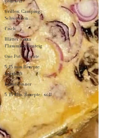
yourself
Grillen, Camping,
Schwenken
Fisch
Blätter-Pizza-
Flammkuchenteig
One Pot Gerichte
5-15 min Rezepte /
herzhaft
Krimi Dinner
5-15 Min. Rezepte/ süß