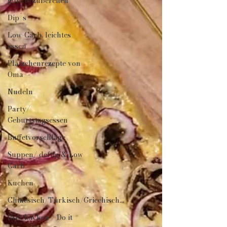
gut vorzubereiten
Dip´s
Low-Carb, leichtes
essen
Plätzchenrezepte von
Oma
Nudeln
Party/
Geburtstagsessen
Buffetvorschläge
Suppen/ deftig & Low
Carb
Kuchen
Chinesisch/Türkisch/Griechisch...
Brot backen / Do it