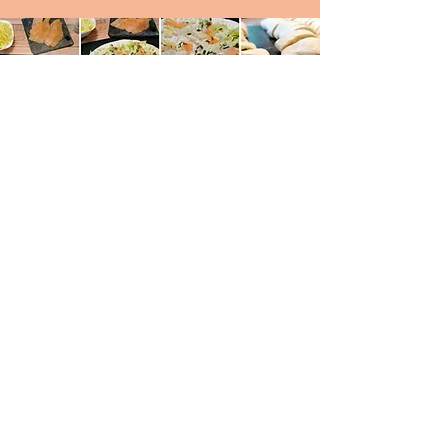
Parmesan.... Nicht langweilig und eine sehr feine
Beilage zu vielen Gerichten...