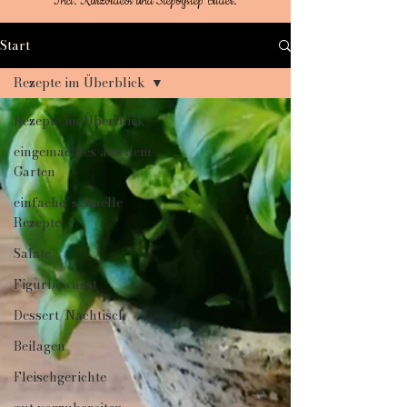
Incl. Kurzvideos und Stepbystep Bilder.
Start
Rezepte im Überblick
Rezepte im Überblick
eingemachtes aus dem
Garten
einfache, schnelle
Rezepte
Salate
Figurbewusst
Dessert/Nachtisch
Beilagen
Fleischgerichte