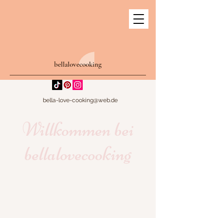
bellalovecooking
bella-love-cooking@web.de
Willkommen bei
bellalovecooking