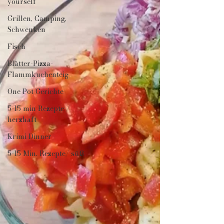
yourself
Grillen, Camping,
Schwenken
Fisch
Blätter-Pizza-
Flammkuchenteig
One Pot Gerichte
5-15 min Rezepte /
herzhaft
Krimi Dinner
5-15 Min. Rezepte/ süß