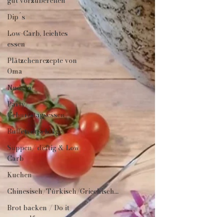
gut vorzubereiten
Dip´s
Low-Carb, leichtes
essen
Plätzchenrezepte von
Oma
Nudeln
Party/
Geburtstagsessen
Buffetvorschläge
Suppen/ deftig & Low
Carb
Kuchen
Chinesisch/Türkisch/Griechisch...
Brot backen / Do it