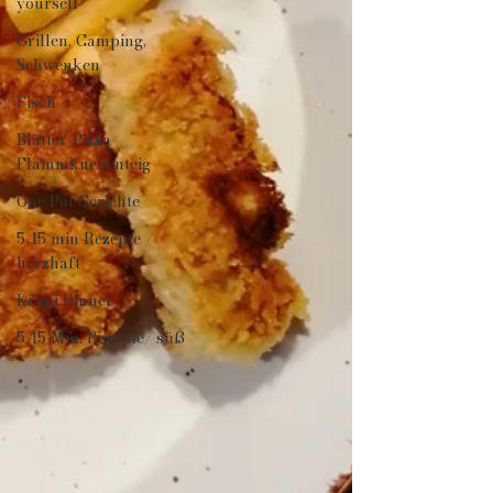
yourself
Grillen, Camping,
Schwenken
Fisch
Blätter-Pizza-
Flammkuchenteig
One Pot Gerichte
5-15 min Rezepte /
herzhaft
Krimi Dinner
5-15 Min. Rezepte/ süß