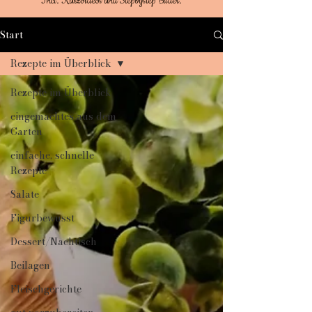
Incl. Kurzvideos und Stepbystep Bilder.
Start
Rezepte im Überblick
Rezepte im Überblick
eingemachtes aus dem
Garten
einfache, schnelle
Rezepte
Salate
Figurbewusst
Dessert/Nachtisch
Beilagen
Fleischgerichte