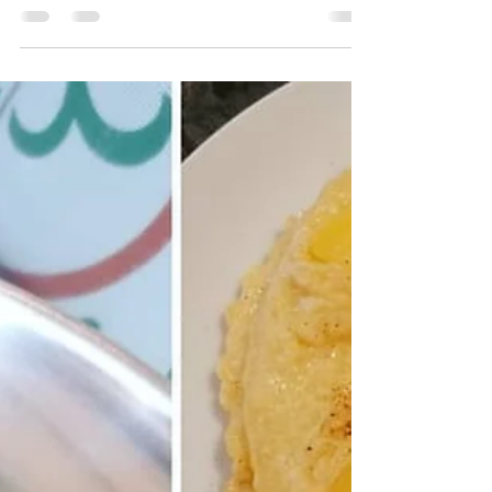
Fitness Bananenbrot, mit 7
Zutaten in 55 Min fertig
auf dem Tisch
gesund, lecker, keine Heißhungerattacken mehr,
Verdauungsfördernd uvm....