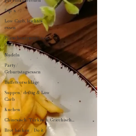
gut vorzubereiten
Dip´s
Low-Carb, leichtes
essen
Plätzchenrezepte von
Oma
Nudeln
Party/
Geburtstagsessen
Buffetvorschläge
Suppen/ deftig & Low
Carb
Kuchen
Chinesisch/Türkisch/Griechisch...
Brot backen / Do it