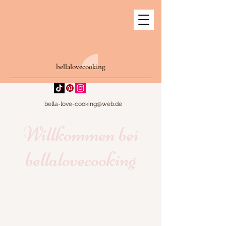
bellalovecooking
bella-love-cooking@web.de
Willkommen bei
bellalovecooking