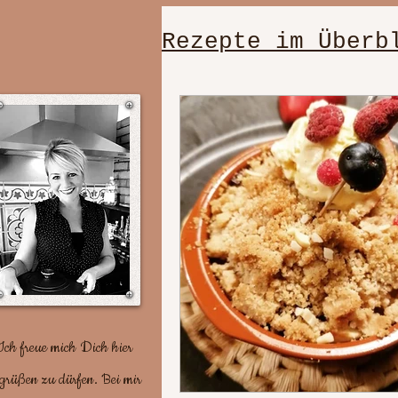
Rezepte im Überb
einfache, schn
Dessert/Nachti
gut vorzuberei
Plätzchenrezep
Ich freue mich Dich hier
grüßen zu dürfen. Bei mir
Party/ Geburts