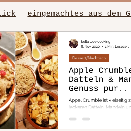
lick
eingemachtes aus dem G
elle Rezepte
Salate
Figur
bella love cooking
8. Nov. 2020
1 Min. Lesezeit
Dessert/Nachtisch
sch
Beilagen
Fleischgeric
Apple Crumbl
Datteln & Ma
ten
Dip´s
Low-Carb, leich
Genuss pur..
ohne Weinbra
Appel Crumble ist vielseitig z
te von Oma
Nudeln
leckeren Datteln, Mandeln 
hervorragend ist schnell zube
tagsessen
Buffetvorschläge