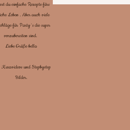
est du einfache Rezepte fürs
iche Leben . Aber auch viele
Suppen/ deftig
chläge für Party´s die super
vorzubereiten sind.
Chinesisch/Tür
Liebe Grüße bella
. Kurzvideos und Stepbystep
Brot backen / 
Bilder.
Grillen, Campi
Blätter-Pizza-