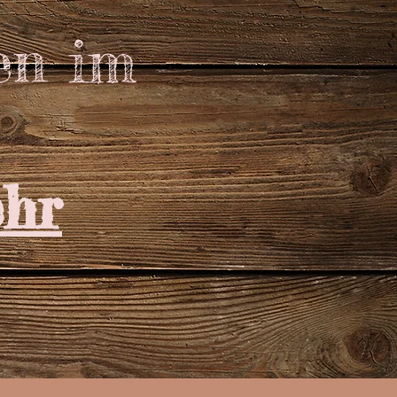
en im
hr