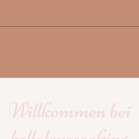
Willkommen bei
bellalovecooking