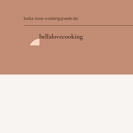
bella-love-cooking@web.de
bellalovecooking