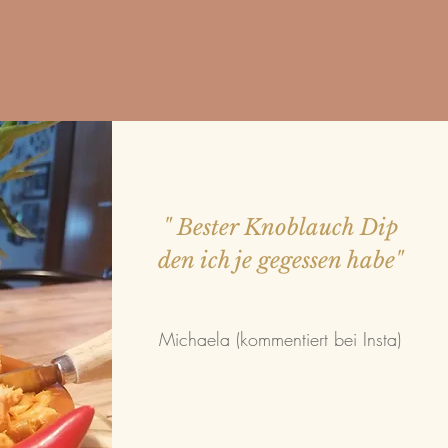
" Bester Knoblauch Dip
den ich je gegessen habe"
Michaela (kommentiert bei Insta)