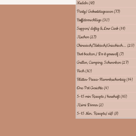
Nudeln
(18)
18 Beiträge
Party/ Geburtstagsessen
(73)
73 Beiträg
Buffetvorschläge
(90)
90 Beiträge
Suppen/ deftig & Low Carb
(11)
11 Bei
Kuchen
(23)
23 Beiträge
Chinesisch/Türkisch/Griechisch...
(29)
Brot backen / Do it yourself
(7)
7 Beitr
Grillen, Camping, Schwenken
(27)
27 B
Fisch
(10)
10 Beiträge
Blätter-Pizza-Flammkuchenteig
(14)
1
One Pot Gerichte
(4)
4 Beiträge
5-15 min Rezepte / herzhaft
(16)
16 Be
Krimi Dinner
(2)
2 Beiträge
5-15 Min. Rezepte/ süß
(8)
8 Beiträge
richte