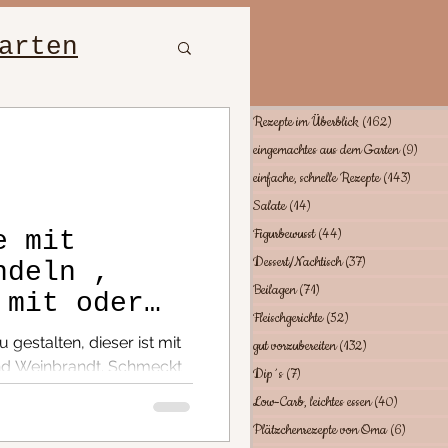
arten
bewusst
Rezepte im Überblick
(162)
162 Beiträ
eingemachtes aus dem Garten
(9)
9 Bei
einfache, schnelle Rezepte
(143)
143 Be
hte
Salate
(14)
14 Beiträge
Figurbewusst
(44)
44 Beiträge
e mit
Dessert/Nachtisch
(37)
37 Beiträge
ndeln ,
tes essen
Beilagen
(71)
71 Beiträge
 mit oder
Fleischgerichte
(52)
52 Beiträge
ndt.....
u gestalten, dieser ist mit
gut vorzubereiten
(132)
132 Beiträge
und Weinbrandt. Schmeckt
Dip´s
(7)
7 Beiträge
..
Low-Carb, leichtes essen
(40)
40 Beiträ
Plätzchenrezepte von Oma
(6)
6 Beiträ