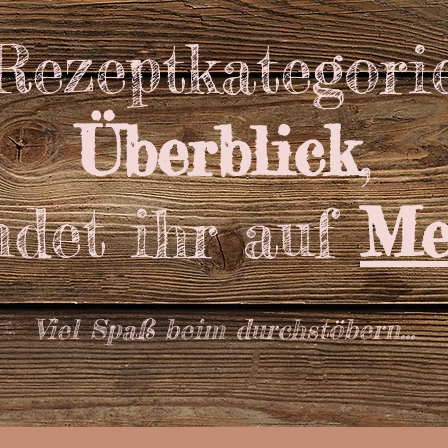
 Rezeptkategori
Überblick
,
ndet ihr auf
Me
Viel Spaß beim durchstöbern...