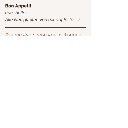
Bon Appetit 
eure bella
Alle Neuigkeiten von mir auf Insta. ;-)
#suppe
#vorspeise
#gulaschsuppe
#deftig
#kartoffeln
#lecker
#herzhaft
#mittagessen
#schnell
#einfach
#kochen
#lecker
#rindfleisch
#eintopf
einfach
lecker
Feste
Rezeptidee
Mittagessen
Fleisch
Buffet
Gäste
Suppe
Vorspeise
deftig
einfache, schnelle Rezepte
gut vorzubereiten
Party/ Geburtstagsessen