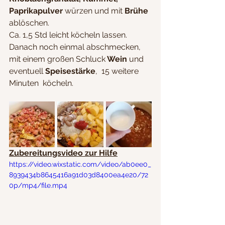
Paprikapulver
 würzen und mit 
Brühe
ablöschen.
Ca. 1,5 Std leicht köcheln lassen. 
Danach noch einmal abschmecken, 
mit einem großen Schluck
 Wein
 und 
eventuell 
Speisestärke
,  15 weitere 
Minuten  köcheln.
Zubereitungsvideo zur Hilfe
https://video.wixstatic.com/video/ab0ee0_
8939434b8645416a91d03d8400ea4e20/72
0p/mp4/file.mp4