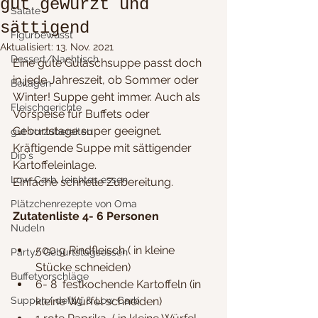
gut gewürzt und
Salate
sättigend
Figurbewusst
Aktualisiert:
13. Nov. 2021
Dessert/Nachtisch
Eine gute Gulaschsuppe passt doch 
in jede Jahreszeit, ob Sommer oder 
Beilagen
Winter! Suppe geht immer. Auch als 
Fleischgerichte
Vorspeise für Buffets oder 
Geburtstage super geeignet.
gut vorzubereiten
Kräftigende Suppe mit sättigender 
Dip´s
Kartoffeleinlage.
Low-Carb, leichtes essen
Einfache schnelle Zubereitung.
Plätzchenrezepte von Oma
Zutatenliste 4- 6 Personen
Nudeln
500 g Rindfleisch ( in kleine 
Party/ Geburtstagsessen
Stücke schneiden)
Buffetvorschläge
6- 8  festkochende Kartoffeln (in 
Suppen/ deftig & Low Carb
kleine Würfel schneiden)