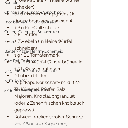
1 rote Paprika  ( in kleine Würfel 
Kuchen
scheiden)
Chinesisch/Türkisch/Griechisch...
6- 8 frische Champignons ( in 
dünne Scheiben schneiden)
Brot backen / Do it yourself
1 Piri Piri (Chillischote)
Grillen, Camping, Schwenken
2 EL Butter
2 Zwiebeln ( in kleine Würfel 
Fisch
schneiden)
Blätter-Pizza-Flammkuchenteig
1 gr. EL Tomatenmark
One Pot Gerichte
2,5  Brühwürfel (Rinderbrühe)- in 
1,5 L Wasser auflösen
5-15 min Rezepte / herzhaft
2 Lobeerblätter
Krimi Dinner
Paprikapulver scharf+ mild, 1/2 
TL Kümmel, Pfeffer, Salz, 
5-15 Min. Rezepte/ süß
Majoran, Knoblauchgranulat 
(oder 2 Zehen frischen knoblauch 
gepresst)
Rotwein trocken (großer Schuss)
wer Alkohol in Suppe mag