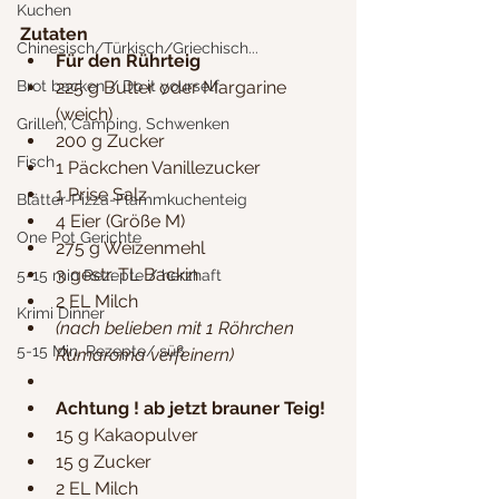
Kuchen
Zutaten
Chinesisch/Türkisch/Griechisch...
Für den Rührteig
Brot backen / Do it yourself
225 g Butter oder Margarine 
(weich)
Grillen, Camping, Schwenken
200 g Zucker
Fisch
1 Päckchen Vanillezucker
1 Prise Salz
Blätter-Pizza-Flammkuchenteig
4 Eier (Größe M)
One Pot Gerichte
275 g Weizenmehl
3 gestr. TL Backin
5-15 min Rezepte / herzhaft
2 EL Milch
Krimi Dinner
(nach belieben mit 1 Röhrchen 
5-15 Min. Rezepte/ süß
Rumaroma verfeinern)
Achtung ! ab jetzt brauner Teig!
15 g Kakaopulver
15 g Zucker
2 EL Milch