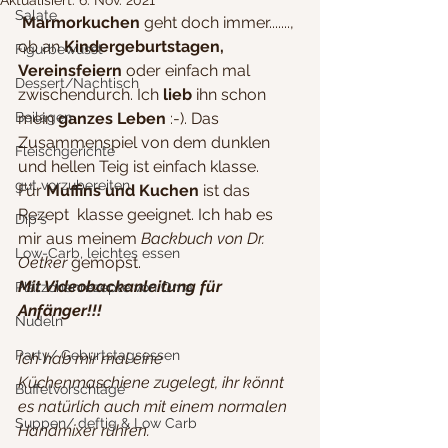
Aktualisiert:
6. Nov. 2021
Salate
 Marmorkuchen 
geht doch immer......., 
ob an 
Kindergeburtstagen, 
Figurbewusst
Vereinsfeiern
 oder einfach mal 
Dessert/Nachtisch
zwischendurch. Ich
 lieb
 ihn schon 
Beilagen
mein 
ganzes Leben
 :-). Das 
Zusammenspiel von dem dunklen 
Fleischgerichte
und hellen Teig ist einfach klasse.
gut vorzubereiten
Für 
Muffins und Kuchen 
ist das 
Rezept  klasse geeignet. Ich hab es 
Dip´s
mir aus meinem 
Backbuch von Dr. 
Low-Carb, leichtes essen
Oetker 
gemopst.
Mit Videobackanleitung für 
Plätzchenrezepte von Oma
Anfänger!!!
Nudeln
Party/ Geburtstagsessen
Ich hab mir mal eine 
Küchenmaschiene zugelegt, ihr könnt 
Buffetvorschläge
es natürlich auch mit einem normalen 
Suppen/ deftig & Low Carb
Handmixer rühren.