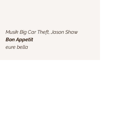
Musik Big Car Theft, Jason Shaw
Bon Appetit 
eure bella
#marmorkuchen
#lecker
#einfach
#video
#backafänger
#bruchschokolade
#schokoobst
#kinderkuchen
#muffinteig
ob bei 
Pinterest
, 
Instagram 
oder 
TikTok
 ich freu mich überall von euch 
zu hören
 :-)