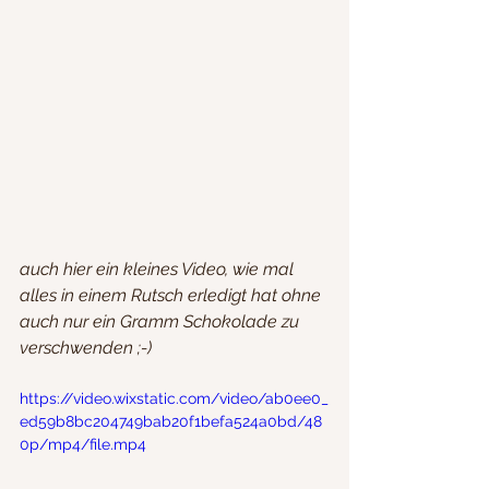
auch hier ein kleines Video, wie mal 
alles in einem Rutsch erledigt hat ohne 
auch nur ein Gramm Schokolade zu 
verschwenden ;-)
https://video.wixstatic.com/video/ab0ee0_
ed59b8bc204749bab20f1befa524a0bd/48
0p/mp4/file.mp4