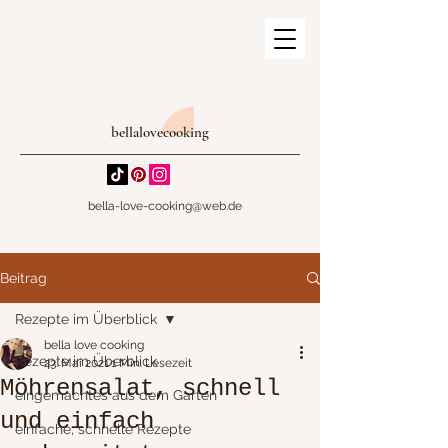
bellalovecooking
bella-love-cooking@web.de
Beitrag
Rezepte im Überblick
bella love cooking
Rezepte im Überblick
23. Mai 2021
1 Min. Lesezeit
Möhrensalat, schnell
eingemachtes aus dem Garten
und einfach
einfache, schnelle Rezepte