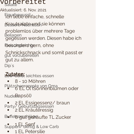
vorbereitet
Salate
Aktualisiert:
6. Nov. 2021
Figurbewusst
Ich liebe einfache, schnelle 
Krautsalate und sie können 
Dessert/Nachtisch
problemlos über mehrere Tage 
Beilagen
gegessen werden. Diesen habe ich 
besonders gern, ohne 
Fleischgerichte
Schnickschnack und somit passt er 
gut vorzubereiten
gut zu allem.
Dip´s
Zutaten:
Low-Carb, leichtes essen
8 - 10 Möhren
Plätzchenrezepte von Oma
6 EL Öl (Sonnenblumen oder 
Rapsöl)
Nudeln
2 EL Essigessenz/ braun
Party/ Geburtstagsessen
2 EL Kräuteressig
Buffetvorschläge
6 gut gehäufte TL Zucker
1 EL Senf
Suppen/ deftig & Low Carb
1 EL Petersilie