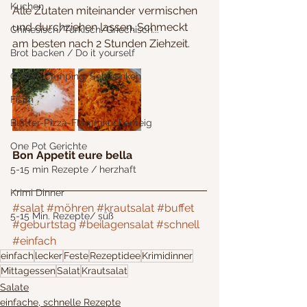
Kuchen
Alle Zutaten miteinander vermischen 
und durchziehen lassen. Schmeckt 
Chinesisch/Türkisch/Griechisch...
am besten nach 2 Stunden Ziehzeit.
Brot backen / Do it yourself
Grillen, Camping, Schwenken
Fisch
Blätter-Pizza-Flammkuchenteig
One Pot Gerichte
Bon Appetit eure bella
5-15 min Rezepte / herzhaft
Krimi Dinner
#salat
#möhren
#krautsalat
#buffet
5-15 Min. Rezepte/ süß
#geburtstag
#beilagensalat
#schnell
#einfach
einfach
lecker
Feste
Rezeptidee
Krimidinner
Mittagessen
Salat
Krautsalat
Salate
einfache, schnelle Rezepte